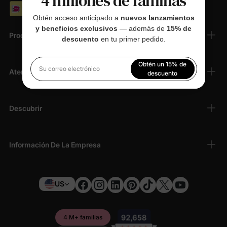
4 millones de familias
Obtén acceso anticipado a
nuevos lanzamientos
y beneficios exclusivos
— además de
15% de
Productos
descuento
en tu primer pedido.
Obtén un 15% de
Atención Al Cliente
Su correo electrónico
descuento
Al registrarte, aceptas nuestra
Política de privacidad
Descubrir
Información De La Empresa
US
4 M+ familias