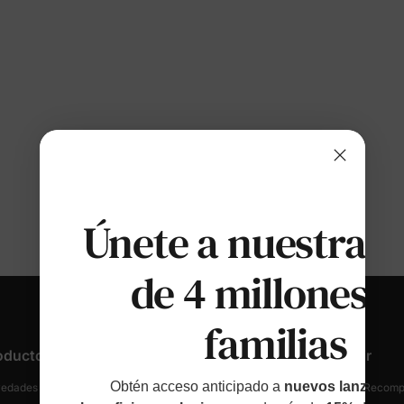
Únete a nuestras
de 4 millones d
familias
oductos
Atención Al Cliente
Descubrir
Obtén acceso anticipado a
nuevos lanzamien
edades Y Destacados
Rastrear Tu Pedido
Fidelidad Y Recom