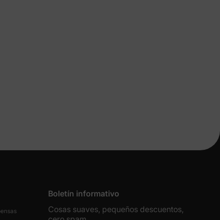
 más
e
Boletín informativo
Cosas suaves, pequeños descuentos,
tos y
pensas
cero spam.