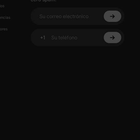
cuento
en
dos
encias
Su correo electrónico
ores
 un 15%
+1
scuento
Su teléfono
idad