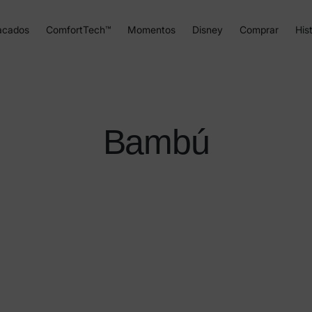
acados
ComfortTech™
Momentos
Disney
Comprar
Hist
Bambú