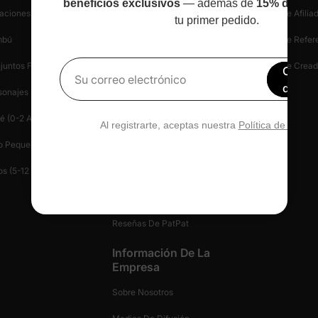
beneficios exclusivos
— además de
15% de des
aciones
Información De Envío
Programa De Afilia
tu primer pedido.
mbú
Iniciar Una Devolución
Programa De Refer
juntos Familiares A Juego
Política De Devoluciones
Programa De Cread
Obtén
Su correo electrónico
de de
sonajes
Seguridad De Compra
Blog
é (0-2 Años)
Centro De Ayuda
Prensa
Al registrarte, aceptas nuestra
Política de privac
o Pequeño (2-6 Años)
Contáctanos
Patlife
os (5-12 Años)
Gestionar Tu Privacidad
Tarjeta De Regalo
Reseñas De PatPat
Información De La
Empresa
Sobre Nosotros