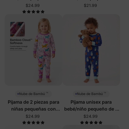
piezas con vehículos
rosa
$24.99
$21.99
Vroom
™
™
Nube de Bambú
Nube de Bambú
Pijama de 2 piezas para
Pijama unisex para
niñas pequeñas con
bebé/niño pequeño de 2
perros juguetones
piezas Galletas y Leche
$24.99
$24.99