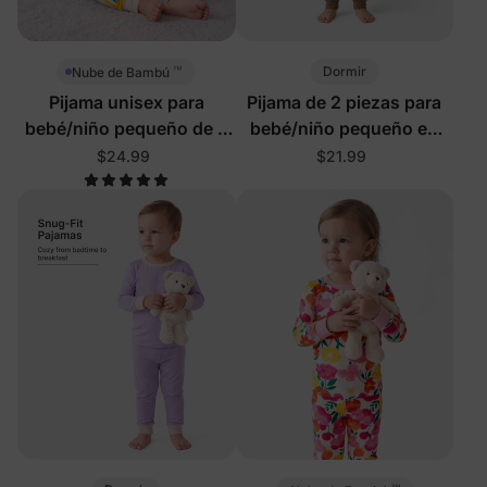
™
Dormir
Nube de Bambú
Pijama unisex para
Pijama de 2 piezas para
bebé/niño pequeño de 2
bebé/niño pequeño en
piezas con animales de
verde
$24.99
$21.99
cumpleaños