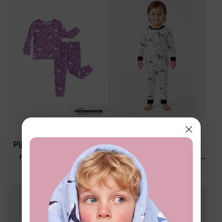
™
™
Nube de Bambú
Nube de Bambú
Pijama de 2 piezas para
Pijama unisex para
niñas pequeñas con
bebé/niño pequeño de 2
unicornio y arcoíris
piezas con animales de
$24.99
$19.99
safari