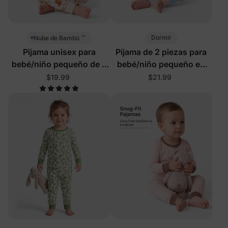
™
Dormir
Nube de Bambú
Pijama unisex para
Pijama de 2 piezas para
bebé/niño pequeño de 2
bebé/niño pequeño en
piezas con zorros del
verde claro
$19.99
$21.99
bosque