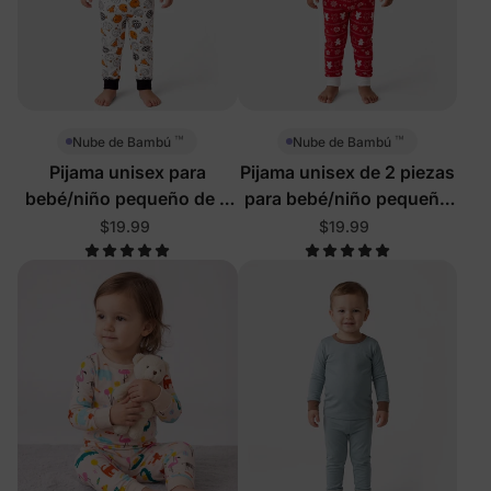
™
™
Nube de Bambú
Nube de Bambú
Pijama unisex para
Pijama unisex de 2 piezas
bebé/niño pequeño de 2
para bebé/niño pequeño
piezas con calabazas
de Navidad con diseño de
$19.99
$19.99
sonrientes
reno y pan de jengibre