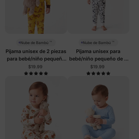
™
™
Nube de Bambú
Nube de Bambú
Pijama unisex de 2 piezas
Pijama unisex para
para bebé/niño pequeño
bebé/niño pequeño de 2
con perezosos
piezas con ballenas
$19.99
$19.99
dormilones