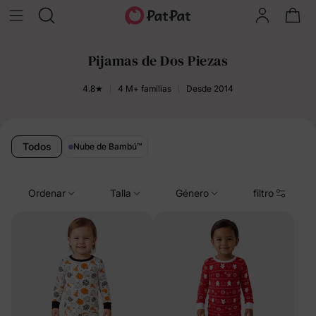
Pijamas de Dos Piezas
4.8★
4 M+ familias
Desde 2014
Todos
Nube de Bambú
™
Ordenar
Talla
Género
filtro