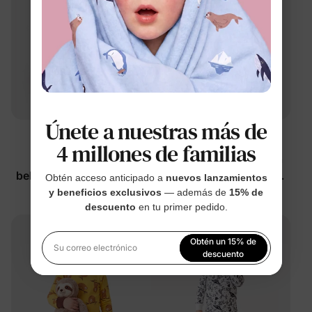
Únete a nuestras más de
™
™
Nube de Bambú
Nube de Bambú
4 millones de familias
Pijama unisex para
Pijama de 2 piezas para
bebé/niño pequeño de 2
niñas pequeñas con
Obtén acceso anticipado a
nuevos lanzamientos
piezas con caras de
capibaras y flores
y beneficios exclusivos
— además de
15% de
$19.99
$19.99
descuento
en tu primer pedido.
animales salvajes
Obtén un 15% de
Su correo electrónico
descuento
Al registrarte, aceptas nuestra
Política de privacidad