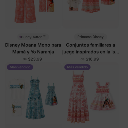
™
Princesa Disney
BunnyCotton
Disney Moana Mono para
Conjuntos familiares a
Mamá y Yo Naranja
juego inspirados en la isla
de Moana de Disney
$23.99
$16.99
de
de
Más vendido
Más vendido