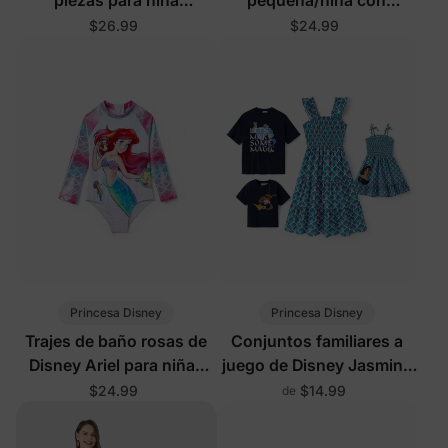
pequeña/niña Disney
volantes y un solo
$26.99
$24.99
Moana en naranja y rojo
hombro, protección
UPF50+, color rosa
Princesa Disney
Princesa Disney
Trajes de baño rosas de
Conjuntos familiares a
Disney Ariel para niñas
juego de Disney Jasmine
pequeñas/niños
en azul
$24.99
$14.99
de