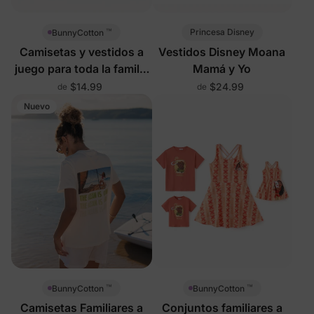
™
Princesa Disney
BunnyCotton
Camisetas y vestidos a
Vestidos Disney Moana
juego para toda la familia
Mamá y Yo
con estampado de la isla
$14.99
$24.99
de
de
de Moana de Disney
Nuevo
™
™
BunnyCotton
BunnyCotton
Camisetas Familiares a
Conjuntos familiares a