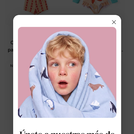
Princesa Disney
Princesa Disney
Conjunto de 2 piezas
Trajes de baño Disney
para niña pequeña/niña
Moana para niña pequeña
Disney Moana en color
con protección UPF en
$26.99
$24.99
naranja
turquesa
Nuevo