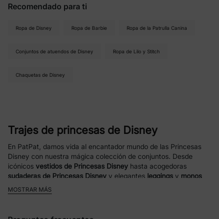
Recomendado para ti
Ropa de Disney
Ropa de Barbie
Ropa de la Patrulla Canina
Conjuntos de atuendos de Disney
Ropa de Lilo y Stitch
Chaquetas de Disney
Trajes de princesas de Disney
En PatPat, damos vida al encantador mundo de las Princesas
Disney con nuestra mágica colección de conjuntos. Desde
icónicos
vestidos de Princesas Disney
hasta acogedoras
sudaderas de Princesas Disney
y elegantes
leggings
y
monos
de Princesas Disney, nuestra colección ofrece una variedad de
MOSTRAR MÁS
prendas para que tu pequeña se deje llevar por el encanto de
sus princesas favoritas. Ya sea un vestido deslumbrante para
ocasiones especiales o ropa cómoda para el día a día, tenemos