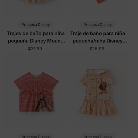
Princesa Disney
Princesa Disney
Trajes de baño para niña
Traje de baño para niña
pequeña Disney Moana
pequeña/niña Disney
de 2 piezas con
Moana
$31.99
$26.99
protección UPF
Princesa Disney
Princesa Disney