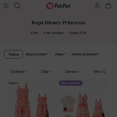
Ropa Disney Princesas
4.8★
4 M+ familias
Desde 2014
Todos
BunnyCotton
™
Naia
™
Nube de Bambú
™
Ordenar
Talla
Género
filtro
Nuevo
Más vendido