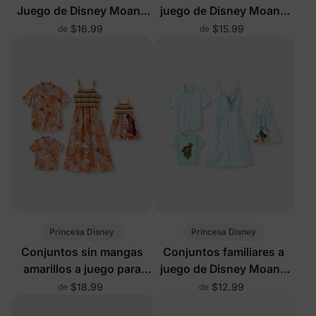
Juego de Disney Moana
juego de Disney Moana
Blancas
con pantalones cortos
$16.99
$15.99
de
de
incorporados y
Princesa Disney
Princesa Disney
Conjuntos sin mangas
Conjuntos familiares a
amarillos a juego para
juego de Disney Moana
toda la familia de Disney
en verde
$18.99
$12.99
de
de
Moana