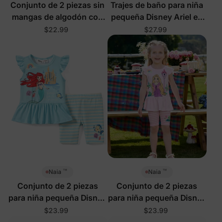
Conjunto de 2 piezas sin
Trajes de baño para niña
mangas de algodón con
pequeña Disney Ariel en
flores para niña pequeña,
rosa
$22.99
$27.99
color rosa
™
™
Naia
Naia
Conjunto de 2 piezas
Conjunto de 2 piezas
para niña pequeña Disney
para niña pequeña Disney
Ariel azul verdoso
Rapunzel rosa
$23.99
$23.99