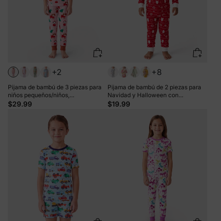
+2
+8
Pijama de bambú de 3 piezas para
Pijama de bambú de 2 piezas para
niños pequeños/niños,
Navidad y Halloween con
Navidad/Halloween, 2 en 1, para las
estampado infantil para bebé o niño
$29.99
$19.99
4 estaciones (ajustado), rosa claro
pequeño (ajustado), color rojo