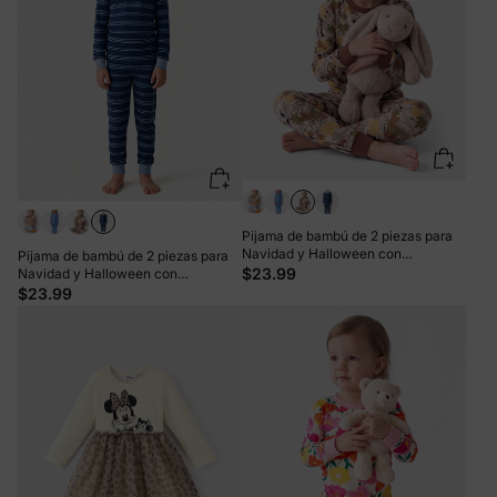
Pijama de bambú de 2 piezas para
Navidad y Halloween con
Pijama de bambú de 2 piezas para
estampado divertido para niños
$23.99
Navidad y Halloween con
pequeños (ajustado) marrón
estampado divertido para niños
$23.99
pequeños (ajustado) en azul