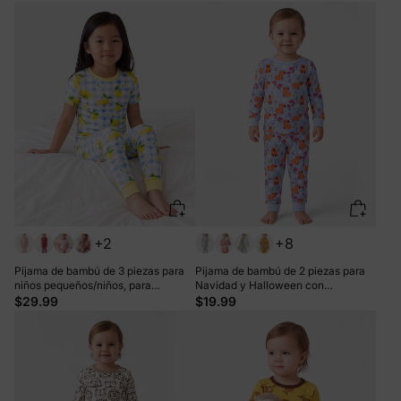
estaciones (ajustado), color negro
4 estaciones (ajustado), color
albaricoque
+2
+8
Pijama de bambú de 3 piezas para
Pijama de bambú de 2 piezas para
niños pequeños/niños, para
Navidad y Halloween con
Navidad/Halloween, 2 en 1, para las
estampado infantil para bebé o niño
$29.99
$19.99
4 estaciones (ajustado), color azul
pequeño (ajustado), color azul