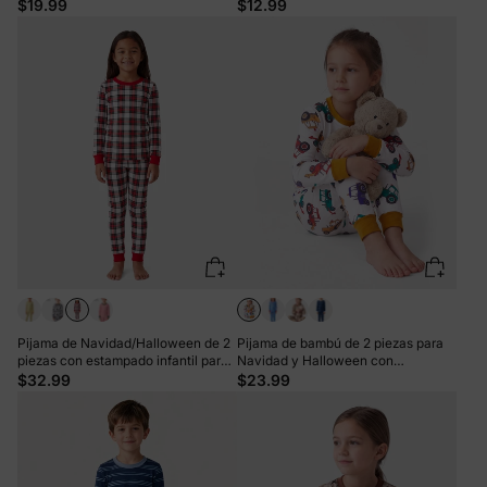
Halloween, con estampado infantil
dulce de Navidad verde
$19.99
$12.99
para niñas pequeñas (ajuste
ceñido), color rosa
Pijama de Navidad/Halloween de 2
Pijama de bambú de 2 piezas para
piezas con estampado infantil para
Navidad y Halloween con
niños pequeños (ajustado)
estampado divertido para niños
$32.99
$23.99
multicolor
pequeños (ajustado), color amarillo