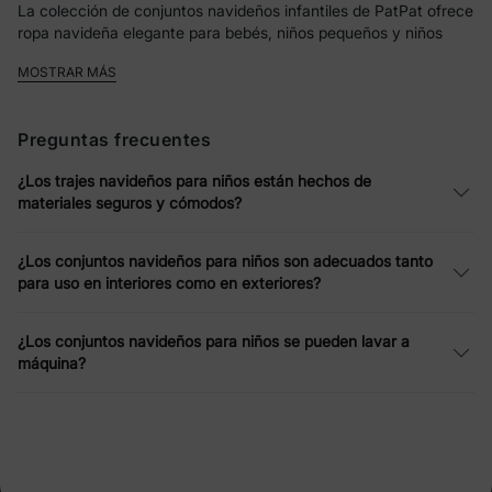
La colección de conjuntos navideños infantiles de PatPat ofrece
ropa navideña elegante para bebés, niños pequeños y niños
mayores. Desde suéteres acogedores hasta vestidos y
MOSTRAR MÁS
conjuntos divertidos, cada prenda aporta alegría navideña.
Personajes populares como Mickey, Minnie, Peppa Pig y
la
Patrulla Canina
aparecen junto con estampados de
Papá Noel
,
Preguntas frecuentes
renos
y
árboles de Navidad
, lo que hace que cada conjunto sea
divertido y con temática navideña.
¿Los trajes navideños para niños están hechos de
materiales seguros y cómodos?
Conjuntos navideños para niños
cómodos y divertidos
¿Los conjuntos navideños para niños son adecuados tanto
para uso en interiores como en exteriores?
Estos conjuntos navideños para niños están confeccionados
con telas suaves y transpirables, lo que garantiza la comodidad
de los niños activos durante el juego y las celebraciones
¿Los conjuntos navideños para niños se pueden lavar a
navideñas. Sus diseños flexibles y fáciles de usar permiten que
máquina?
los niños se muevan con libertad mientras disfrutan de la
diversión navideña.
Atuendos navideños perfectos para