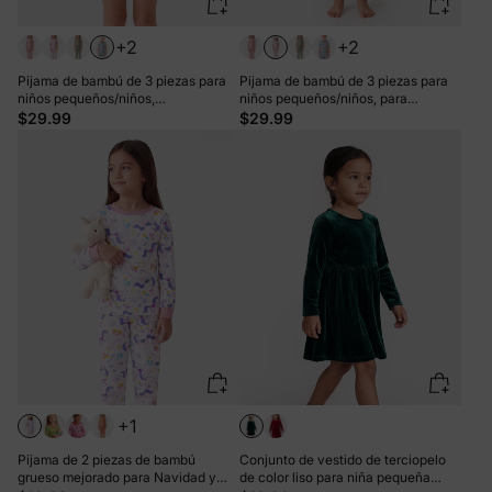
+2
+2
Pijama de bambú de 3 piezas para
Pijama de bambú de 3 piezas para
niños pequeños/niños,
niños pequeños/niños, para
Navidad/Halloween, 2 en 1, para las
Navidad/Halloween, 2 en 1, para las
$29.99
$29.99
4 estaciones (ajustado), azul claro
4 estaciones (ajustado), color rosa
+1
Pijama de 2 piezas de bambú
Conjunto de vestido de terciopelo
grueso mejorado para Navidad y
de color liso para niña pequeña