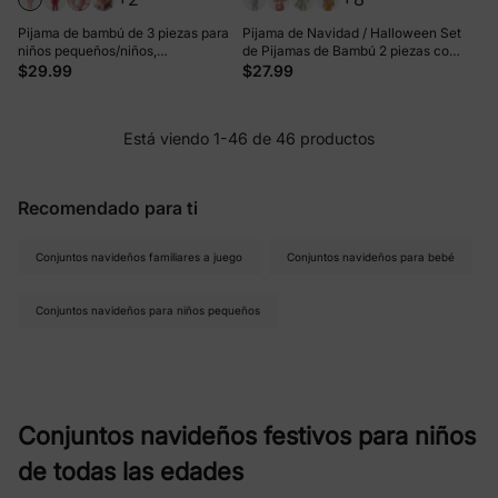
Pijama de bambú de 3 piezas para
Pijama de Navidad / Halloween Set
niños pequeños/niños,
de Pijamas de Bambú 2 piezas con
Navidad/Halloween, 2 en 1, para las
Estampado Infantil para Bebé / Niño
$29.99
$27.99
4 estaciones (ajustado), rosa claro
Pequeño (Ajustado) Violeta
Está viendo 1-46 de 46 productos
Recomendado para ti
Conjuntos navideños familiares a juego
Conjuntos navideños para bebé
Conjuntos navideños para niños pequeños
Conjuntos navideños festivos para niños
de todas las edades