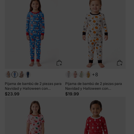
+8
Pijama de bambú de 2 piezas para
Pijama de bambú de 2 piezas para
Navidad y Halloween con
Navidad y Halloween con
estampado divertido para niños
estampado infantil para bebé o niño
$23.99
$19.99
pequeños (ajustado), color azul
pequeño (ajustado), color naranja
claro