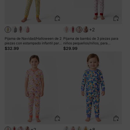
+2
Pijama de Navidad/Halloween de 2
Pijama de bambú de 3 piezas para
piezas con estampado infantil para
niños pequeños/niños, para
niños pequeños (ajustado) Jengibre
Navidad/Halloween, 2 en 1, para las
$32.99
$29.99
4 estaciones (ajustado), color rojo
+2
+8