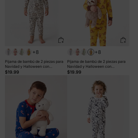
+8
+8
Pijama de bambú de 2 piezas para
Pijama de bambú de 2 piezas para
Navidad y Halloween con
Navidad y Halloween con
estampado infantil para bebé o niño
estampado infantil para bebé o niño
$19.99
$19.99
pequeño (ajustado), color caqui
pequeño (ajustado), color amarillo