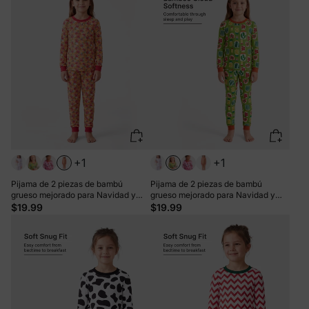
+1
+1
Pijama de 2 piezas de bambú
Pijama de 2 piezas de bambú
grueso mejorado para Navidad y
grueso mejorado para Navidad y
Halloween, con estampado infantil
Halloween, con estampado infantil
$19.99
$19.99
para niñas pequeñas (ajuste
para niñas pequeñas (ajuste
ceñido), color naranja
ceñido), color verde