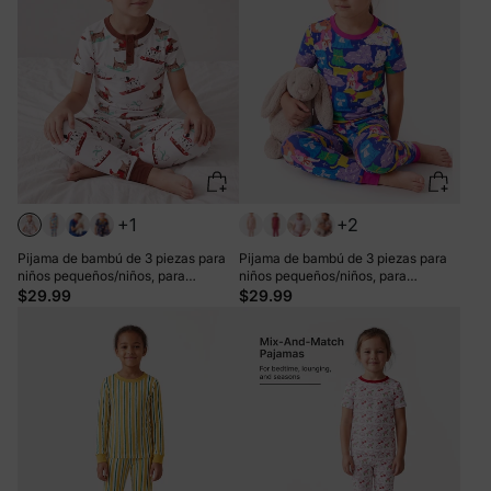
+1
+2
Pijama de bambú de 3 piezas para
Pijama de bambú de 3 piezas para
niños pequeños/niños, para
niños pequeños/niños, para
Navidad/Halloween, 2 en 1, para las
Navidad/Halloween, estilo 2 en 1,
$29.99
$29.99
4 estaciones (ajustado), color
para las 4 estaciones (ajuste
blanco
ceñido), color block