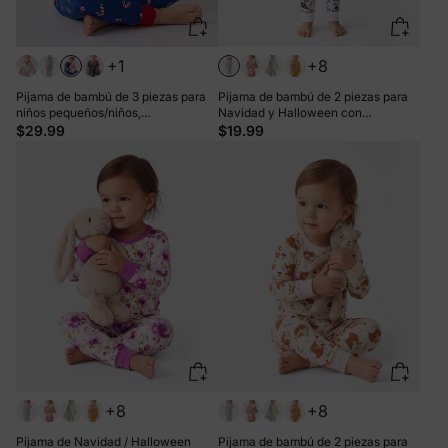
+1
+8
Pijama de bambú de 3 piezas para
Pijama de bambú de 2 piezas para
niños pequeños/niños,
Navidad y Halloween con
Navidad/Halloween, 2 en 1, para las
estampado infantil para bebé o niño
$29.99
$19.99
4 estaciones (ajustado), azul oscuro
pequeño (ajustado), color blanco
+8
+8
Pijama de Navidad / Halloween
Pijama de bambú de 2 piezas para