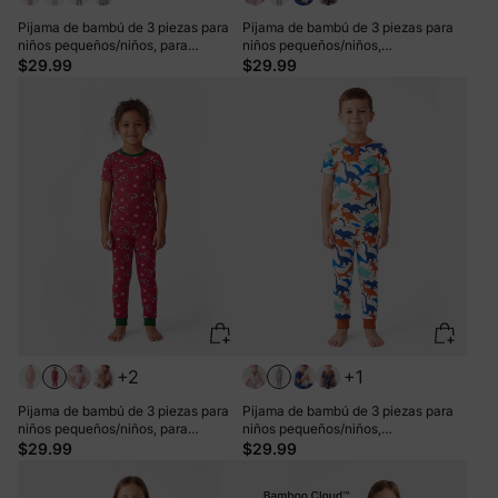
Pijama de bambú de 3 piezas para
Pijama de bambú de 3 piezas para
niños pequeños/niños, para
niños pequeños/niños,
Navidad/Halloween, 2 en 1, para las
Navidad/Halloween, 2 en 1, para las
$29.99
$29.99
4 estaciones (ajustado), color azul
4 estaciones (ajuste ceñido), color
gris azulado
+2
+1
Pijama de bambú de 3 piezas para
Pijama de bambú de 3 piezas para
niños pequeños/niños, para
niños pequeños/niños,
Navidad/Halloween, 2 en 1, para las
Navidad/Halloween, estilo 2 en 1,
$29.99
$29.99
4 estaciones (ajustado), color verde
para las 4 estaciones (ajuste
ceñido), color albaricoque