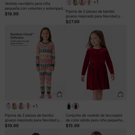
+1
Vestido navideño para niña
pequeña con volantes y estampado
Pijama de 2 piezas de bambú
de cuadrícula, rojo, con diadema
$18.99
grueso mejorado para Navidad y
Halloween, con estampado infantil
$27.99
para niñas pequeñas (ajuste
ceñido), color rojo
+1
Pijama de 2 piezas de bambú
Conjunto de vestido de terciopelo
grueso mejorado para Navidad y
de color sólido para niña pequeña
Halloween con estampado infantil
dulce de Navidad rojo
$19.99
$15.99
para niñas pequeñas (ajuste
ceñido), multicolor