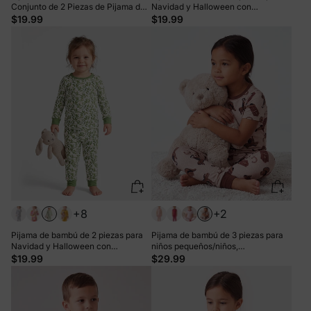
Conjunto de 2 Piezas de Pijama de
Navidad y Halloween con
Bambú con Estampado Infantil para
estampado infantil para bebé o niño
$19.99
$19.99
Bebé / Niño Pequeño (Ajustado)
pequeño (ajustado), color
Púrpura Claro
albaricoque
+8
+2
Pijama de bambú de 2 piezas para
Pijama de bambú de 3 piezas para
Navidad y Halloween con
niños pequeños/niños,
estampado infantil para bebé o niño
Navidad/Halloween, conjunto 2 en
$19.99
$29.99
pequeño (ajustado), color verde
1, ajuste ceñido, marrón