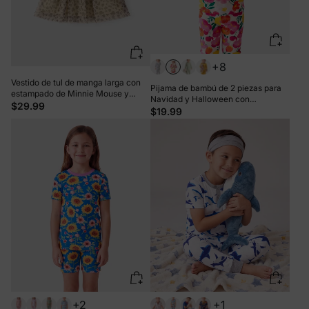
+8
Vestido de tul de manga larga con
Pijama de bambú de 2 piezas para
estampado de Minnie Mouse y
Navidad y Halloween con
Mickey y sus amigos de Disney
$29.99
estampado infantil para bebé o niño
$19.99
para niña pequeña, color caqui
pequeño (ajustado), color rosa
+2
+1