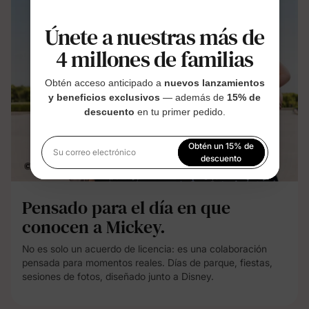
Únete a nuestras más de
4 millones de familias
Obtén acceso anticipado a
nuevos lanzamientos
y beneficios exclusivos
— además de
15% de
descuento
en tu primer pedido.
Obtén un 15% de
Su correo electrónico
descuento
Al registrarte, aceptas nuestra
Política de privacidad
Pensado para el día en que
conocen a Mickey.
No es solo un acuerdo de licencia: es una colaboración
pensada para momentos reales. Días de parque, fiestas,
sesiones de fotos, diseñado junto a Disney.