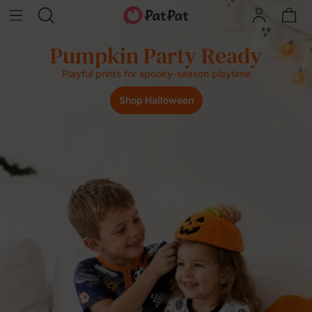
El último chapuzón del
verano
Compra 3, ahorra 8 % | Compra 4+, ahorra 10 %
Shop Now