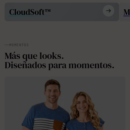
CloudSoft™
M
MOMENTOS
Más que looks.
Diseñados para momentos.