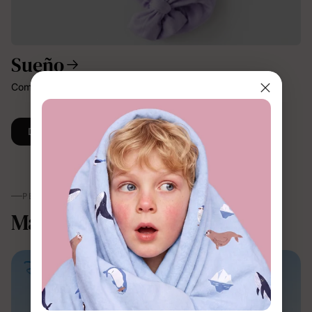
Sueño
Comodidad suave y transpirable para dormir mejor.
Descubrir Más
PERSONAJES
Magia hecha ropa.