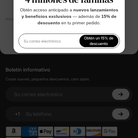
Obtén acceso anticipado a
nuevos lanzamientos
y beneficios exclusivos
— además de
15% de
Inicio
seguridad en las compras
descuento
en tu primer pedido.
Obtén un 15% de
Su correo electrónico
descuento
Al registrarte, aceptas nuestra
Política de privacidad
Boletín informativo
Cosas suaves, pequeños descuentos, cero spam.
Su correo electrónico
+1
Su teléfono