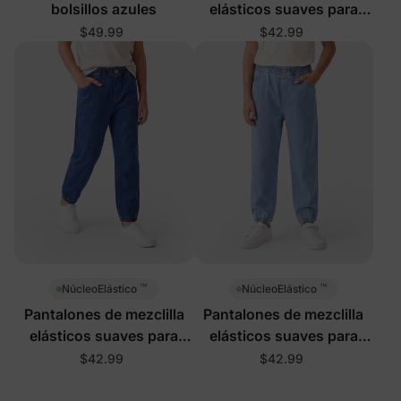
bolsillos azules
elásticos suaves para
niños en azul
$49.99
$42.99
™
™
NúcleoElástico
NúcleoElástico
Pantalones de mezclilla
Pantalones de mezclilla
elásticos suaves para
elásticos suaves para
niños en azul profundo
niños en azul claro
$42.99
$42.99