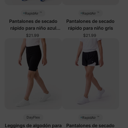
™
™
RapidAir
RapidAir
Pantalones de secado
Pantalones de secado
rápido para niño azul
rápido para niño gris
profundo
$21.99
$21.99
™
DayFlex
RapidAir
Leggings de algodón para
Pantalones de secado