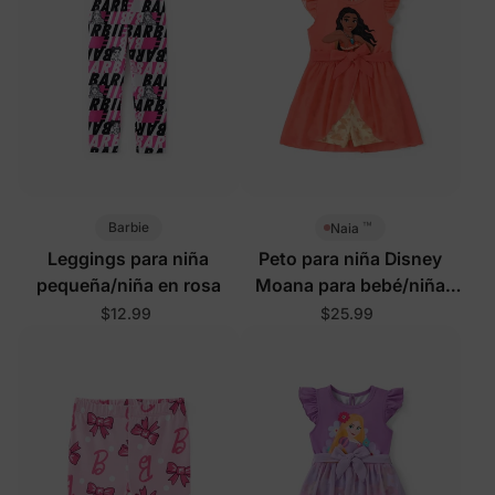
™
Barbie
Naia
Leggings para niña
Peto para niña Disney
pequeña/niña en rosa
Moana para bebé/niña
pequeña
$12.99
$25.99