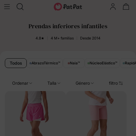
Prendas inferiores infantiles
4.8★
4 M+ familias
Desde 2014
Todos
AbrazoTérmico
™
Naia
™
NúcleoElástico
™
RapidA
Ordenar
Talla
Género
filtro