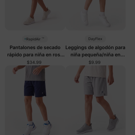
™
DayFlex
RapidAir
Pantalones de secado
Leggings de algodón para
rápido para niña en rosa
niña pequeña/niña en
fuerte
rosa
$34.99
$9.99