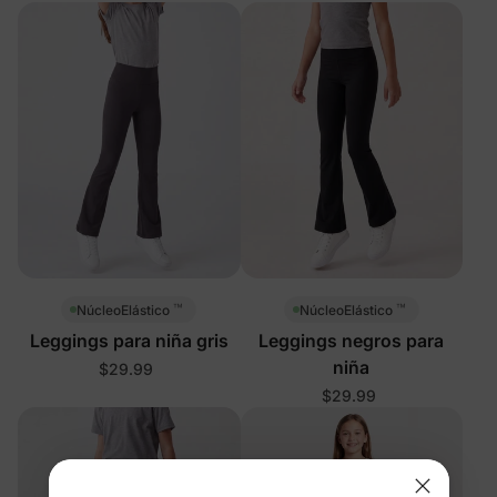
™
™
NúcleoElástico
NúcleoElástico
Leggings para niña gris
Leggings negros para
niña
$29.99
$29.99