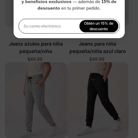
y beneficios exclusivos
— además de
15% de
descuento
en tu primer pedido.
Obtén un 15% de
Su correo electrónico
descuento
™
™
NúcleoElástico
NúcleoElástico
Al registrarte, aceptas nuestra
Política de privacidad
Jeans azules para niña
Jeans para niña
pequeña/niña
pequeña/niña azul claro
$49.99
$49.99