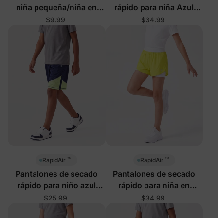
niña pequeña/niña en
rápido para niña Azul
negro
profundo
$9.99
$34.99
™
™
RapidAir
RapidAir
Pantalones de secado
Pantalones de secado
rápido para niño azul
rápido para niña en
profundo
amarillo
$25.99
$34.99