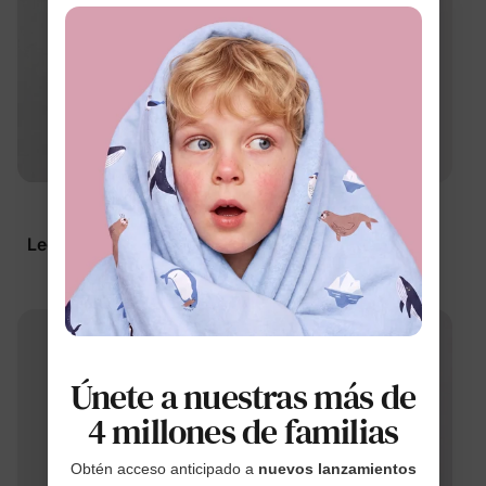
™
™
NúcleoElástico
NúcleoElástico
Leggings para niña azul
Jeans para niña
profundo
pequeña/niña azul
profundo
$29.99
$49.99
Únete a nuestras más de
4 millones de familias
Obtén acceso anticipado a
nuevos lanzamientos