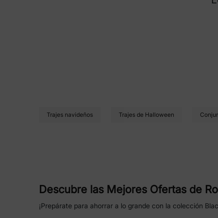
Trajes navideños
Trajes de Halloween
Conjun
Descubre las Mejores Ofertas de Ro
¡Prepárate para ahorrar a lo grande con la colección Bla
para el día a día hasta looks festivos perfectos para las 