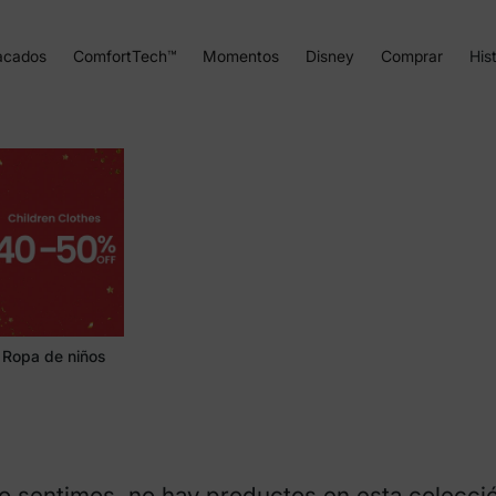
acados
ComfortTech™
Momentos
Disney
Comprar
Hist
Ropa de niños
o sentimos, no hay productos en esta colecci