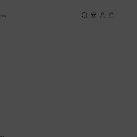
oria
ón