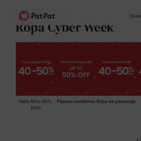
Dest
Inicio
Ropa Cyber Week
Ropa Cyber Week
Todo 40%-50% 
Pijamas navideños
Ropa de personaje
Dcto
L