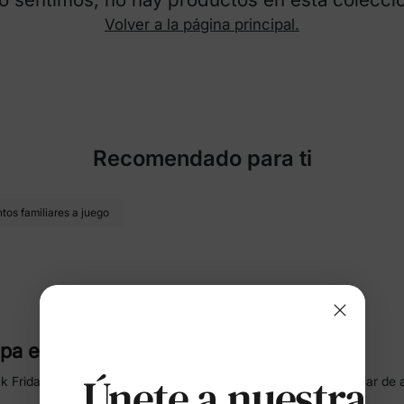
Volver a la página principal.
Recomendado para ti
tos familiares a juego
pa en Black Friday en PatPat
Únete a nuestras
ck Friday de PatPat:
hasta un 70 % de descuento
en ropa familiar de 
fiestas, estas ofertas del Black Friday llenarán de alegría y estilo ca