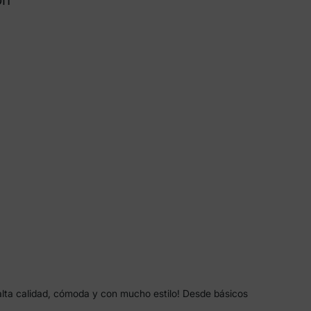
 más
alta calidad, cómoda y con mucho estilo! Desde básicos
da hogar esta temporada.