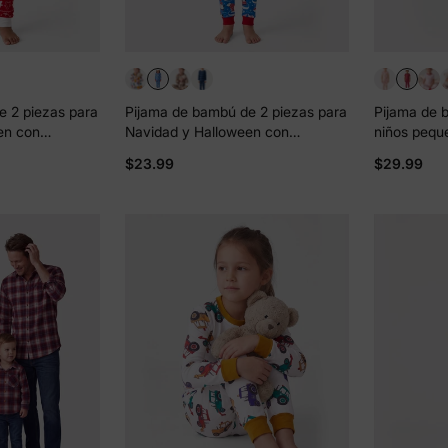
e 2 piezas para
Pijama de bambú de 2 piezas para
Pijama de 
en con
Navidad y Halloween con
niños pequ
 para bebé o
estampado divertido para niños
Navidad/Hal
$23.99
$29.99
tado), color
pequeños (ajustado), color azul
las 4 estac
claro
verde