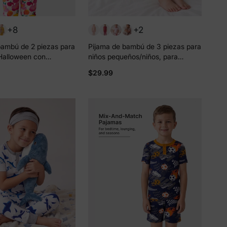
+8
+2
bambú de 2 piezas para
Pijama de bambú de 3 piezas para
Halloween con
niños pequeños/niños, para
nfantil para bebé o
Navidad/Halloween, 2 en 1, para
$29.99
o (ajustado), color
las 4 estaciones (ajustado), color
azul