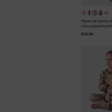
+2
Pijama de bambú d
niños pequeños/niñ
Navidad/Halloween,
$29.99
las 4 estaciones (a
rojo