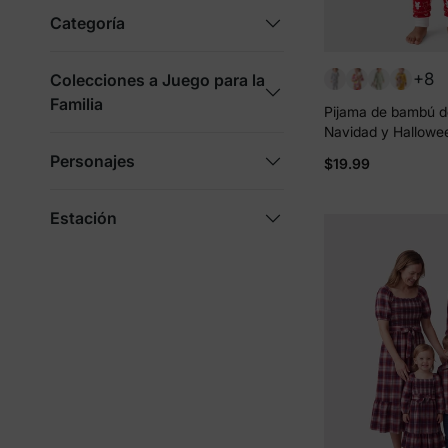
Categoría
+8
Colecciones a Juego para la
Familia
Pijama de bambú d
Navidad y Hallowe
estampado infantil
Personajes
$19.99
niño pequeño (ajus
rojo
Estación