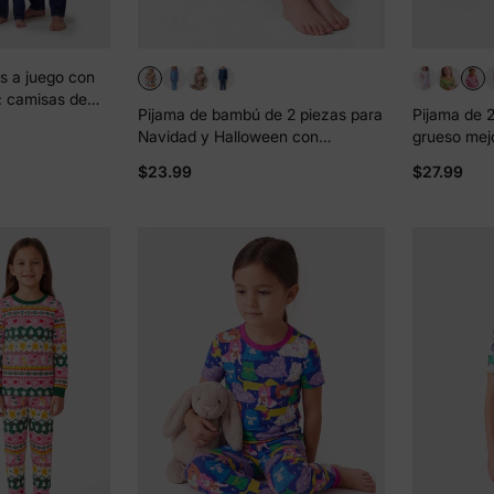
es a juego con
: camisas de
Pijama de bambú de 2 piezas para
Pijama de 
adre e hijo o
Navidad y Halloween con
grueso mej
 e hija en rojo
estampado divertido para niños
Halloween, 
$23.99
$27.99
pequeños (ajustado), color
para niñas 
amarillo
ceñido), col