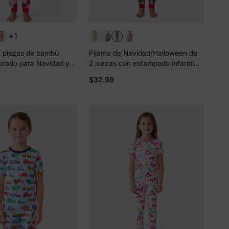
+1
2 piezas de bambú
Pijama de Navidad/Halloween de
orado para Navidad y
2 piezas con estampado infantil
con estampado infantil
para niños pequeños (ajustado)
$32.99
pequeñas (ajuste
multicolor
or rojo