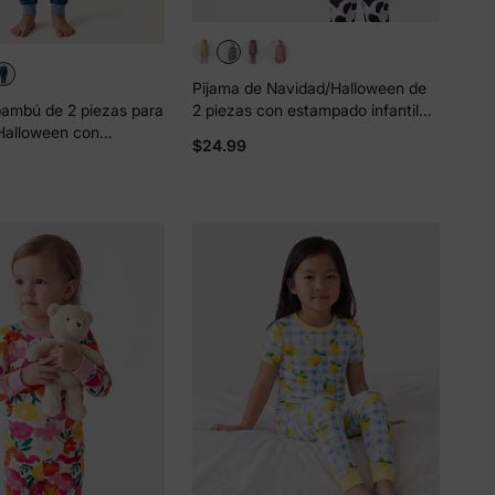
cuento
en
Pijama de Navidad/Halloween de
 un 15%
2 piezas con estampado infantil
bambú de 2 piezas para
para niños pequeños (ajustado)
Halloween con
scuento
$24.99
negro
ivertido para niños
ajustado) en azul
idad