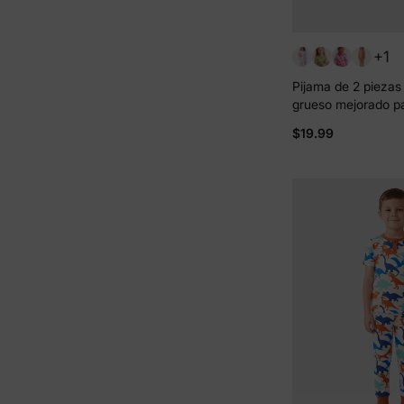
+1
Pijama de 2 pieza
grueso mejorado p
Halloween con esta
$19.99
para niñas pequeña
ceñido), multicolor