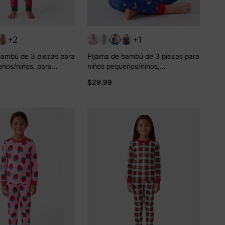
+2
+1
bambú de 3 piezas para
Pijama de bambú de 3 piezas para
eños/niños, para
niños pequeños/niños,
loween, 2 en 1, para
Navidad/Halloween, 2 en 1, para
$29.99
iones (ajustado), color
las 4 estaciones (ajustado), azul
oscuro