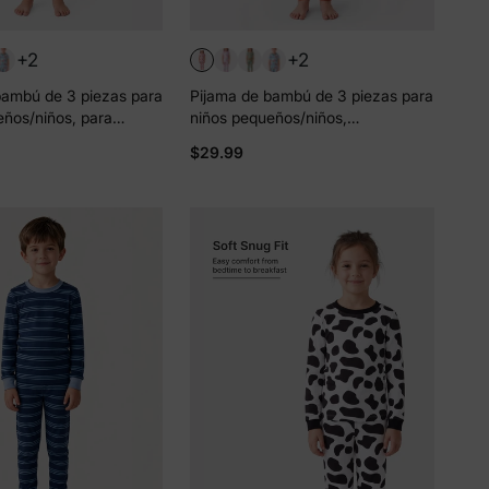
+2
+2
bambú de 3 piezas para
Pijama de bambú de 3 piezas para
eños/niños, para
niños pequeños/niños,
loween, 2 en 1, para
Navidad/Halloween, 2 en 1, para
$29.99
iones (ajustado), color
las 4 estaciones (ajustado), rosa
claro
 más
e
tos y