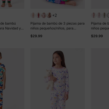
+2
s de bambú
Pijama de bambú de 3 piezas para
Pijama de 
ara Navidad y
niños pequeños/niños, para
niños pequ
mpado infantil
Navidad/Halloween, estilo 2 en 1,
Navidad/Hal
$29.99
$29.99
s (ajuste
para las 4 estaciones (ajuste
las 4 estac
ceñido), color block
claro