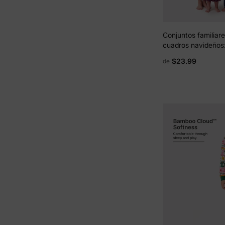
Conjuntos familiar
cuadros navideños
manga larga para p
$23.99
de
vestidos para madre