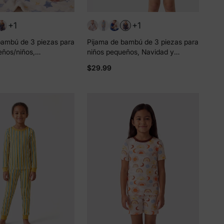
+1
+1
bambú de 3 piezas para
Pijama de bambú de 3 piezas para
eños/niños,
niños pequeños, Navidad y
loween, 2 en 1, para
Halloween, 2 en 1, para las 4
$29.99
iones (ajuste ceñido),
estaciones (ajustado), color negro
azulado