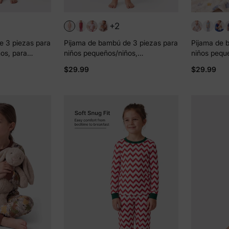
+2
e 3 piezas para
Pijama de bambú de 3 piezas para
Pijama de 
os, para
niños pequeños/niños,
niños pequ
 2 en 1, para
Navidad/Halloween, 2 en 1, para
Navidad/Hal
$29.99
$29.99
justado), color
las 4 estaciones (ajustado), rosa
las 4 estac
claro
color gris 