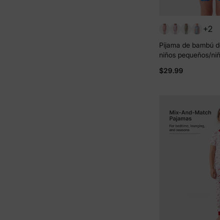
+2
Pijama de bambú d
niños pequeños/niñ
Navidad/Halloween,
$29.99
las 4 estaciones (a
azul