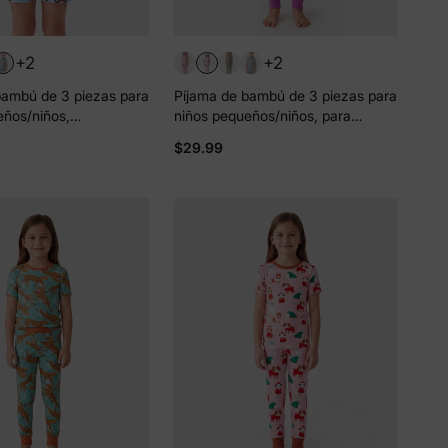
+2
+2
bambú de 3 piezas para
Pijama de bambú de 3 piezas para
eños/niños,
niños pequeños/niños, para
loween, 2 en 1, para
Navidad/Halloween, 2 en 1, para
$29.99
iones (ajustado), azul
las 4 estaciones (ajustado), color
rosa