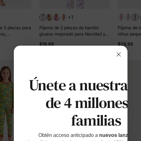
+1
e 3 piezas para
Pijama de 2 piezas de bambú
Pijama de 
os,
grueso mejorado para Navidad y
niños pequ
estilo 2 en 1,
Halloween, con estampado infantil
Navidad/Hal
$19.99
$29.99
es (ajuste
para niñas pequeñas (ajuste
las 4 estac
ricoque
ceñido), color rosa
verde
Únete a nuestras
de 4 millones d
familias
Obtén acceso anticipado a
nuevos lanzamien