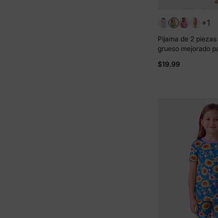
+1
Pijama de 2 pieza
grueso mejorado p
Halloween, con est
$19.99
para niñas pequeña
ceñido), color verd