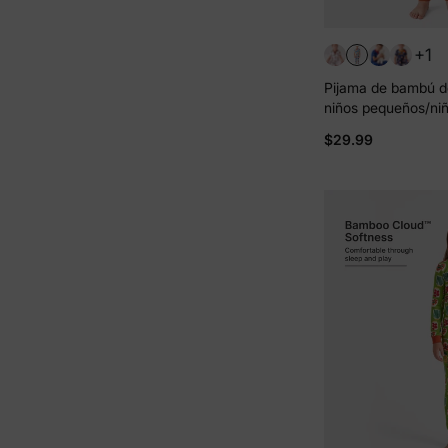
+1
Pijama de bambú d
niños pequeños/niñ
Navidad/Halloween, 
$29.99
para las 4 estacion
ceñido), color alba