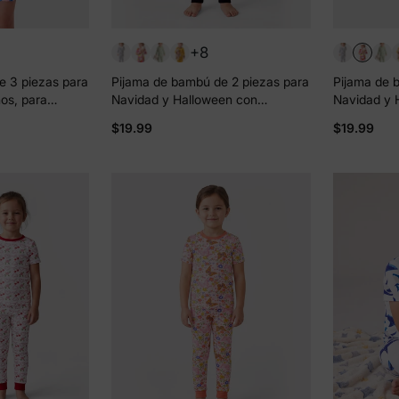
+8
e 3 piezas para
Pijama de bambú de 2 piezas para
Pijama de 
os, para
Navidad y Halloween con
Navidad y 
 2 en 1, para
estampado infantil para bebé o
estampado i
$19.99
$19.99
justado), color
niño pequeño (ajustado), color
niño pequeñ
negro
rosa