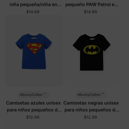
niña pequeña/niña en
pequeño PAW Patrol en
color púrpura
azul real
$14.99
$14.99
™
™
BunnyCotton
BunnyCotton
Camisetas azules unisex
Camisetas negras unisex
para niños pequeños de
para niños pequeños de
Justice League
Justice League
$12.99
$12.99