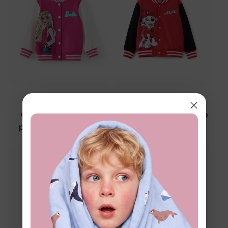
™
PAW Patrol
Naia
Chaqueta para niña
Chaqueta roja para niño
pequeña/niño Barbie
pequeño
color rosa rosa
$27.99
$24.99