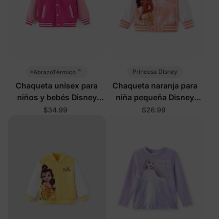
™
Princesa Disney
AbrazoTérmico
Chaqueta unisex para
Chaqueta naranja para
niños y bebés Disney
niña pequeña Disney
Mickey and Friends en
Moana
$34.99
$26.99
rosa rosa