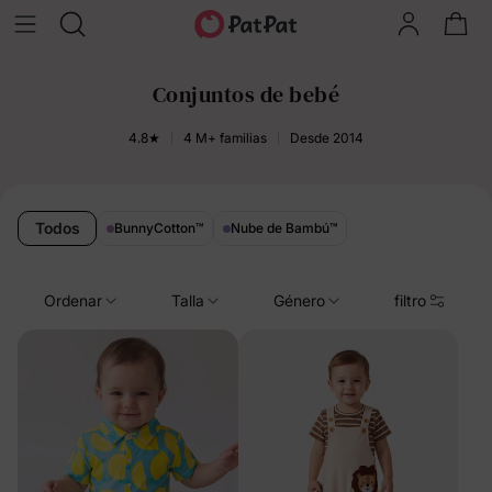
Conjuntos de bebé
4.8★
4 M+ familias
Desde 2014
Todos
BunnyCotton
™
Nube de Bambú
™
Ordenar
Talla
Género
filtro