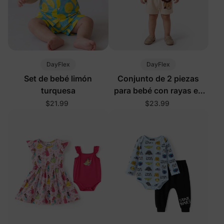
DayFlex
DayFlex
Set de bebé limón
Conjunto de 2 piezas
turquesa
para bebé con rayas en
caqui
$21.99
$23.99