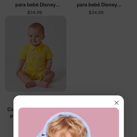
para bebé Disney
para bebé Disney
Princesa en rosa
Princesa en verde
$34.99
$34.99
DayFlex
Conjunto de Camiseta y
Pantalones Cortos de
Piña Bebé Amarillo
$21.99