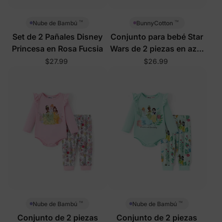
™
™
Nube de Bambú
BunnyCotton
Set de 2 Pañales Disney
Conjunto para bebé Star
Princesa en Rosa Fucsia
Wars de 2 piezas en azul
claro
$27.99
$26.99
™
™
Nube de Bambú
Nube de Bambú
Conjunto de 2 piezas
Conjunto de 2 piezas