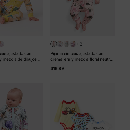
+3
pies ajustado con
Pijama sin pies ajustado con
y mezcla de dibujos
cremallera y mezcla floral neutral
eutral de bambú para
de bambú para bebé Rosa claro
$18.99
lo