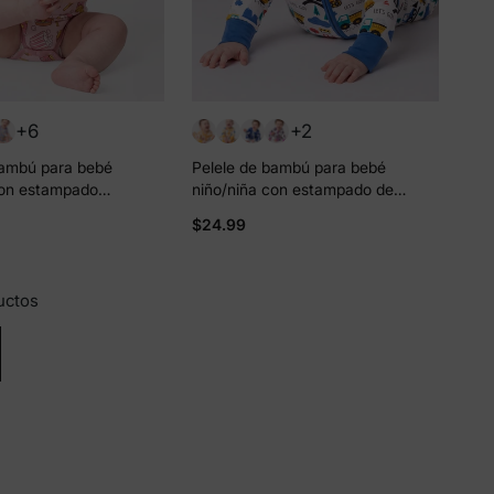
+6
+2
bambú para bebé
Pelele de bambú para bebé
con estampado
niño/niña con estampado de
pieza Rosa claro
dibujos animados, cremallera
$24.99
bidireccional, antideslizante,
manga larga con pies Azul
uctos