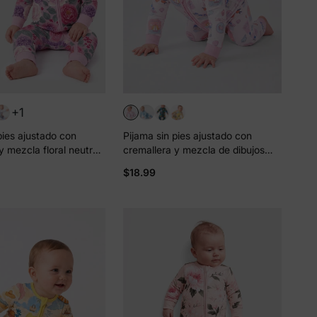
+1
pies ajustado con
Pijama sin pies ajustado con
y mezcla floral neutral
cremallera y mezcla de dibujos
ara bebé Rosa oscuro
animados neutral de bambú para
$18.99
bebé Rosa púrpura