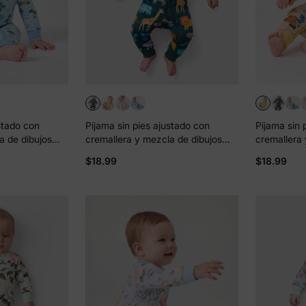
stado con
Pijama sin pies ajustado con
Pijama sin 
a de dibujos
cremallera y mezcla de dibujos
cremallera 
de bambú para
animados neutral de bambú para
animados n
$18.99
$18.99
bebé Verde oscuro
bebé Amaril