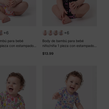
+6
+6
mbú para bebé
Body de bambú para bebé
1 pieza con estampado
niño/niña 1 pieza con estampado
osa encarnado
completo Rosa púrpura
$13.99
 más
e
tos y