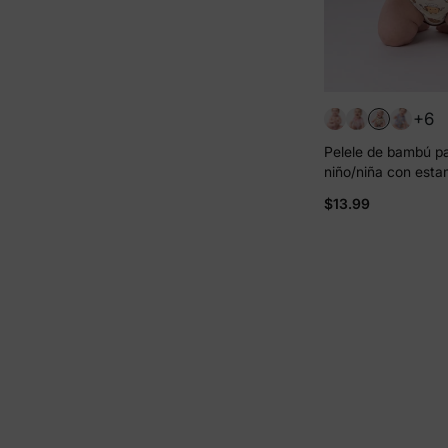
+6
Pelele de bambú p
niño/niña con est
completo 1 pieza C
$13.99