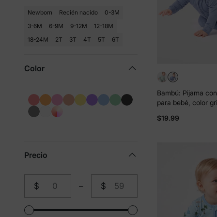
Newborn
Recién nacido
0-3M
3-6M
6-9M
9-12M
12-18M
18-24M
2T
3T
4T
5T
6T
Color
Bambú: Pijama con
para bebé, color gr
$19.99
Precio
$
–
$
de
a