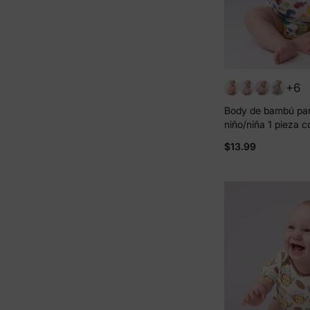
+6
Body de bambú pa
niño/niña 1 pieza 
completo Bloque de
$13.99