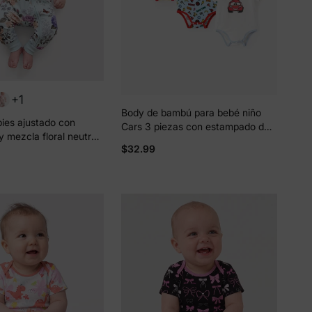
+1
Body de bambú para bebé niño
pies ajustado con
Cars 3 piezas con estampado de
y mezcla floral neutral
Rayo McQueen Multicolor
$32.99
ara bebé Verde menta