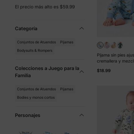
El precio más alto es $59.99
Categoría
Conjuntos de Atuendos
Pijamas
Bodysuits & Rompers
Pijama sin pies aju
cremallera y mezcl
animados neutral 
Colecciones a Juego para la
$18.99
bebé Azul
Familia
Conjuntos de Atuendos
Pijamas
Bodies y monos cortos
Personajes