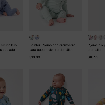
 cremallera
Bambú: Pijama con cremallera
Pijama sin 
is azulado
para bebé, color verde pálido
cremallera 
de bambú p
$19.99
$18.99