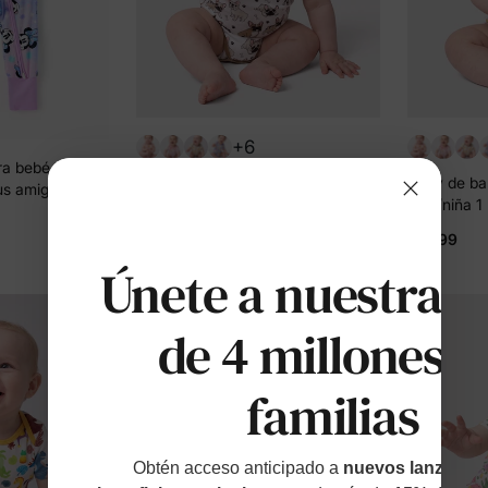
+6
a bebé niña
Body de bambú para bebé
Body de ba
us amigos
niño/niña 1 pieza con estampado
niño/niña 
ado, cremallera
completo Amarillo marrón
completo R
nte, manga
$13.99
$13.99
sa púrpura
Únete a nuestras
de 4 millones d
familias
Obtén acceso anticipado a
nuevos lanzamien