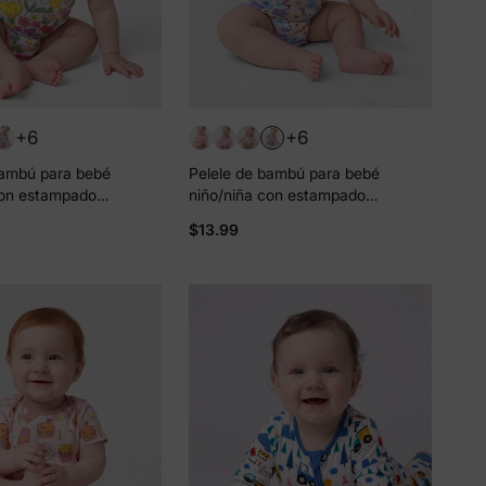
cuento
en
 un 15%
scuento
+6
+6
bambú para bebé
Pelele de bambú para bebé
idad
con estampado
niño/niña con estampado
pieza Multicolor
completo 1 pieza Púrpura
$13.99