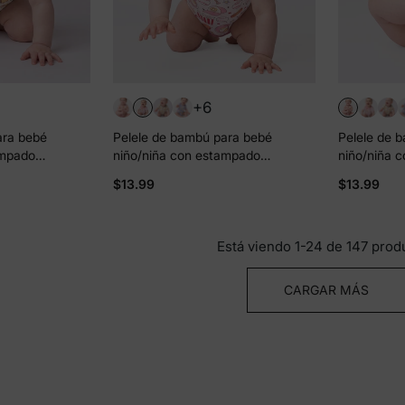
+6
ara bebé
Pelele de bambú para bebé
Pelele de 
ampado
niño/niña con estampado
niño/niña 
aqui
completo 1 pieza Rosa
completo 1 
$13.99
$13.99
Está viendo 1-24 de 147 prod
CARGAR MÁS