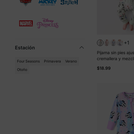
+1
Estación
Pijama sin pies aju
cremallera y mezcla
Four Seasons
Primavera
Verano
de bambú para beb
$18.99
Otoño