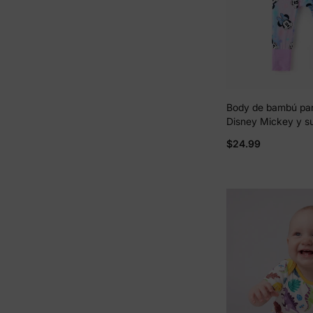
Body de bambú par
Disney Mickey y s
Minnie con estamp
$24.99
2 vías, antidesliza
larga, con pies Ro