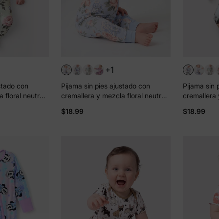
+1
stado con
Pijama sin pies ajustado con
Pijama sin 
 floral neutral
cremallera y mezcla floral neutral
cremallera 
é Verde claro
de bambú para bebé Azul bebé
de bambú p
$18.99
$18.99