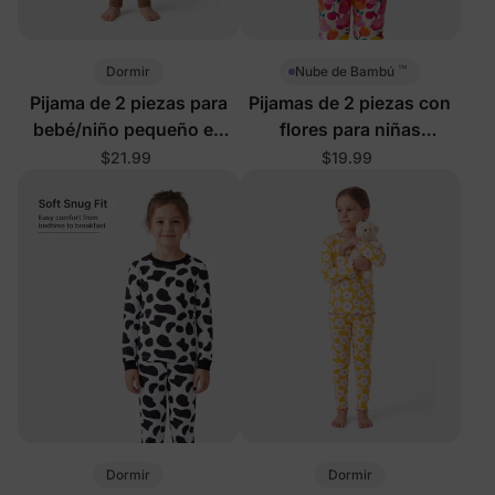
™
Dormir
Nube de Bambú
Pijama de 2 piezas para
Pijamas de 2 piezas con
bebé/niño pequeño en
flores para niñas
verde
bebés/niñas pequeñas
$21.99
$19.99
Dormir
Dormir