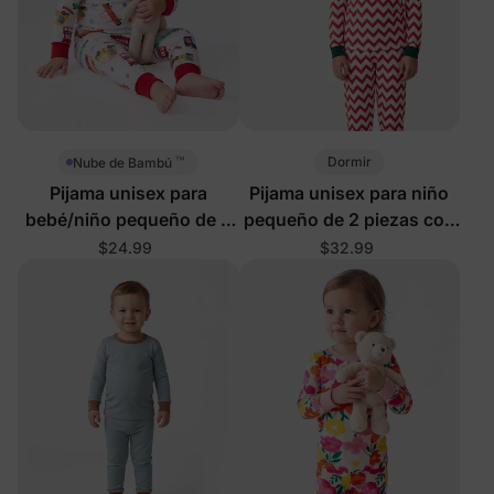
™
Dormir
Nube de Bambú
Pijama unisex para
Pijama unisex para niño
bebé/niño pequeño de 2
pequeño de 2 piezas con
piezas con vehículos
bloques de color
$24.99
$32.99
Vroom
navideños