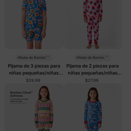
™
™
Nube de Bambú
Nube de Bambú
Pijama de 3 piezas para
Pijama de 2 piezas para
niñas pequeñas/niñas
niñas pequeñas/niñas
con girasoles
con fresas
$29.99
$27.99