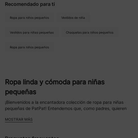
Recomendado para ti
Ropa para niños pequeños
Vestidos de niña
Vestidos para niñas pequeñas
Chaquetas para niños pequeños
Ropa para niños pequeños
Ropa linda y cómoda para niñas
pequeñas
¡Bienvenidos a la encantadora colección de ropa para niñas
pequeñas de PatPat! Entendemos que, como padres, quieren
que su pequeña princesa se vea linda y se sienta cómoda con
MOSTRAR MÁS
todo lo que use. Nuestra selección de ropa para niñas pequeñas
está diseñada con estilo y alegría, lo que facilita vestirla para
cualquier ocasión.