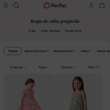
Ropa de niña pequeña
4.8★
4 M+ familias
Desde 2014
Todos
AbrazoTérmico
™
BunnyCotton
™
Naia
™
Nube d
Ordenar
Talla
Género
filtro