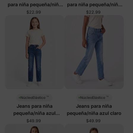
para niña pequeña/niña
para niña pequeña/niña
color rosa rosa
color púrpura
$22.99
$22.99
™
™
NúcleoElástico
NúcleoElástico
Jeans para niña
Jeans para niña
pequeña/niña azul
pequeña/niña azul claro
profundo
$49.99
$49.99