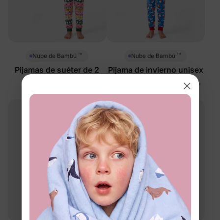
™
™
Nube de Bambú
Nube de Bambú
Pijamas de suéter de 2
Pijama de invierno unisex
piezas para niñas
para niños y niñas de 2
pequeñas/niñas en
piezas con diseño de
$19.99
$23.99
Navidad
pingüino