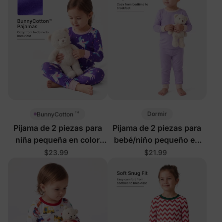
™
Dormir
BunnyCotton
Pijama de 2 piezas para
Pijama de 2 piezas para
niña pequeña en color
bebé/niño pequeño en
morado
color morado
$23.99
$21.99