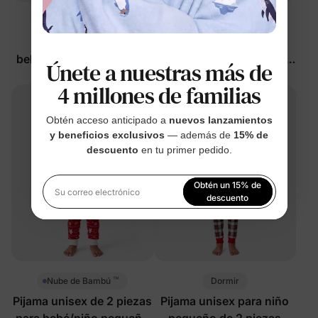
™
™
Nube de Bambú
Nube de Bambú
Pijama unisex para
Pijama de 2 piezas para
bebé/niño pequeño de 2
niñas pequeñas/niñas
Únete a nuestras más de
piezas con calabazas
con unicornios
$19.99
$19.99
4 millones de familias
sonrientes
Obtén acceso anticipado a
nuevos lanzamientos
y beneficios exclusivos
— además de
15% de
descuento
en tu primer pedido.
Obtén un 15% de
Su correo electrónico
descuento
Al registrarte, aceptas nuestra
Política de privacidad
™
Dormir
Nube de Bambú
Pijama unisex de 2 piezas
Pijama unisex para niño
para bebé/niño pequeño
pequeño de 2 piezas