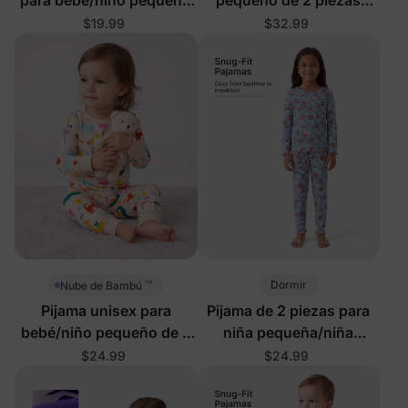
de Navidad con diseño de
navideño multicolor
$19.99
$32.99
reno y pan de jengibre
™
Dormir
Nube de Bambú
Pijama unisex para
Pijama de 2 piezas para
bebé/niño pequeño de 2
niña pequeña/niña
piezas con animales de
Halloween azul
$24.99
$24.99
cumpleaños