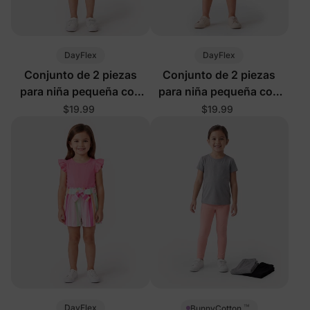
DayFlex
DayFlex
Conjunto de 2 piezas
Conjunto de 2 piezas
para niña pequeña con
para niña pequeña con
rayas en rosa
rayas en púrpura claro
$19.99
$19.99
™
DayFlex
BunnyCotton