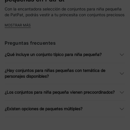
Con la encantadora selección de conjuntos para niña pequeña
de PatPat, podrás vestir a tu princesita con conjuntos preciosos
y cómodos. Nuestras combinaciones están especialmente
MOSTRAR MÁS
diseñadas para que vestirse sea divertido y sin esfuerzo, a la
vez que garantizan que tu hija luzca encantadora en cualquier
ocasión.
Preguntas frecuentes
¿Por qué elegir nuestros conjuntos para
¿Qué incluye un conjunto típico para niña pequeña?
niñas pequeñas?
Para que vestirse sea divertido y sencillo, nuestros conjuntos
¿Hay conjuntos para niñas pequeñas con temática de
para niña pequeña combinan encanto con comodidad y
personajes disponibles?
practicidad. Desde divertidos estampados de animales hasta
vestidos de personajes icónicos como las Princesas Disney y
Peppa Pig, estos conjuntos temáticos, cuidadosamente
¿Los conjuntos para niña pequeña vienen precoordinados?
confeccionados, alegrarán a las pequeñas fashionistas.
Confeccionados con tela suave y transpirable, estos conjuntos
garantizan comodidad durante todo el día para las pequeñas
¿Existen opciones de paquetes múltiples?
activas. También son ideales como prendas casuales elegantes
para reuniones familiares, celebraciones o simplemente salidas
informales. Hay un conjunto elegante para cada ocasión, y con