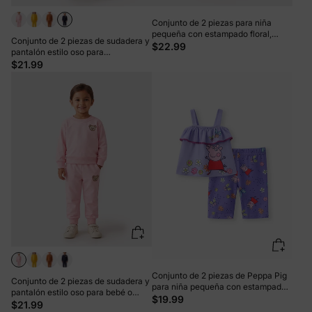
Conjunto de 2 piezas para niña
pequeña con estampado floral,
Conjunto de 2 piezas de sudadera y
diseño de lazo, volantes, camiseta
$22.99
pantalón estilo oso para
sin mangas de corte alto y pantalón
bebé/niña/niño, color azul oscuro
$21.99
de lunares, color rosa
Conjunto de 2 piezas de Peppa Pig
Conjunto de 2 piezas de sudadera y
para niña pequeña con estampado
pantalón estilo oso para bebé o
floral de mariposas y volantes, sin
$19.99
niña, color rosa
$21.99
mangas y pantalón morado