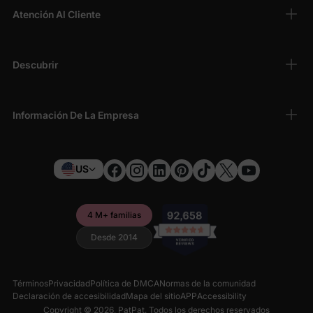
complicaciones con nuestro sitio web de excelente diseño y
Atención Al Cliente
nuestro atento servicio al cliente.
Compre hoy en PatPat y mejore el guardarropa de su pequeño
con nuestros lindos pero prácticos conjuntos.
Descubrir
Información De La Empresa
US
4 M+ familias
Desde 2014
Términos
Privacidad
Política de DMCA
Normas de la comunidad
Declaración de accesibilidad
Mapa del sitio
APP
Accessibility
Copyright © 2026,
PatPat
. Todos los derechos reservados