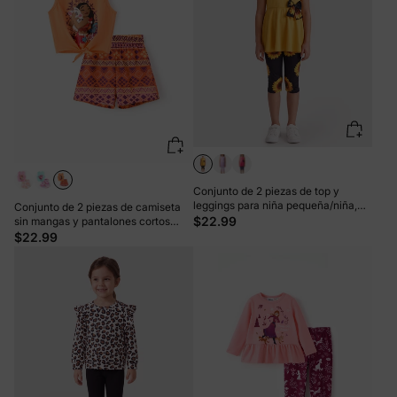
Conjunto de 2 piezas de top y
leggings para niña pequeña/niña,
Conjunto de 2 piezas de camiseta
color amarillo
$22.99
sin mangas y pantalones cortos
anudados de algodón Moana para
$22.99
niña pequeña de Disney, color
naranja