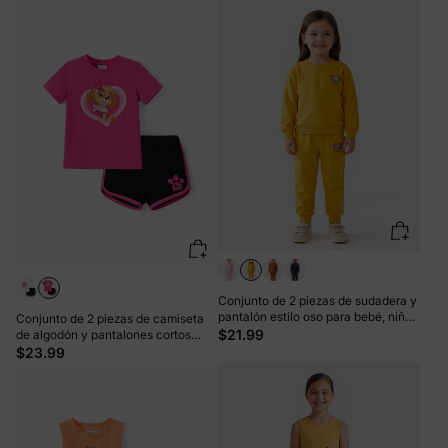
Conjunto de 2 piezas de sudadera y
pantalón estilo oso para bebé, niña
Conjunto de 2 piezas de camiseta
o niño, color amarillo
$21.99
de algodón y pantalones cortos
elásticos con estampado de
$23.99
corazón de Skye para niña pequeña
de la Patrulla Canina Roseo