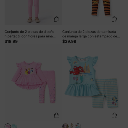
Conjunto de 2 piezas de diseño
Conjunto de 2 piezas de camiseta
hipertáctil con flores para niña
de manga larga con estampado de
pequeña, color rosa
Skye y leggings de malla a rayas de
$18.99
$39.99
la Patrulla Canina para niña
pequeña con bloques de color