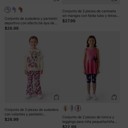
Conjunto de 2 piezas de camiseta
sin mangas con falda tubo y letras
Conjunto de sudadera y pantalón
del alfabeto para niña pequeña de
$27.99
deportivo con efecto tie dye de
Barbie Rosa blanca
Disney Frozen, Elsa y Olaf, para niña
$26.99
pequeña/niña, 2 piezas, azul
Conjunto de 2 piezas de sudadera
con volantes y pantalón
Conjunto de 2 piezas de túnica y
acampanado floral para niña
$26.99
leggings para niña pequeña/niña
pequeña, color block
Roseo
$22.99