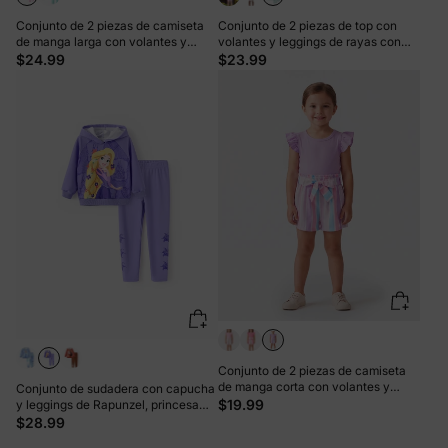
Conjunto de 2 piezas de camiseta
Conjunto de 2 piezas de top con
de manga larga con volantes y
volantes y leggings de rayas con
pantalón de lentejuelas para niña
estampado de Ariel Naia™ para niña
$24.99
$23.99
pequeña de Disney, color rosa
pequeña de Disney, azul y verde
Conjunto de 2 piezas de camiseta
de manga corta con volantes y
Conjunto de sudadera con capucha
pantalones cortos a rayas con
$19.99
y leggings de Rapunzel, princesa
cinturón para niña pequeña, color
Disney, para niña pequeña, morado
$28.99
morado claro