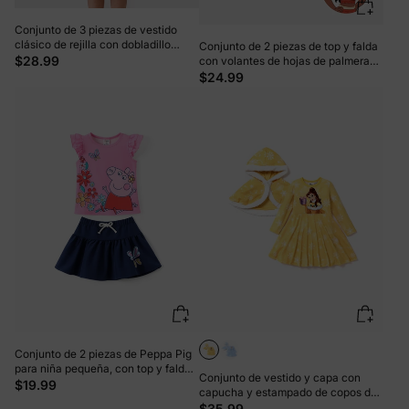
Conjunto de 3 piezas de vestido
clásico de rejilla con dobladillo
Conjunto de 2 piezas de top y falda
asimétrico para niña pequeña, rojo
$28.99
con volantes de hojas de palmera
de la princesa Disney Moana para
$24.99
niña pequeña/niña naranja y rojo
Conjunto de 2 piezas de Peppa Pig
para niña pequeña, con top y falda
Conjunto de vestido y capa con
con mangas con volantes y
$19.99
capucha y estampado de copos de
estampado floral, color rosa
nieve de la princesa Disney Naia?
$35.99