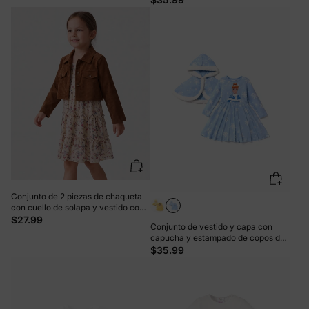
Bella para niña pequeña, amarillo
Conjunto de 2 piezas de chaqueta
con cuello de solapa y vestido con
volantes florales para niña pequeña
$27.99
Conjunto de vestido y capa con
en color caqui
capucha y estampado de copos de
nieve de la princesa Disney Naia
$35.99
para niña pequeña, color azul.