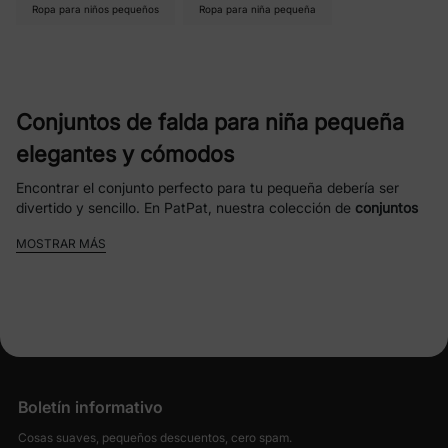
Ropa para niños pequeños
Ropa para niña pequeña
Conjuntos de falda para niña pequeña
elegantes y cómodos
Encontrar el conjunto perfecto para tu pequeña debería ser
divertido y sencillo. En PatPat, nuestra colección de
conjuntos
de falda para niña
está diseñada pensando en el estilo, la
MOSTRAR MÁS
comodidad y la practicidad, para que tu pequeña luzca adorable
y se sienta genial todo el día.
Por qué a los padres les encantan los
conjuntos de falda para niños pequeños de
PatPat
Diseños lindos y modernos
: desde estampados
Boletín informativo
divertidos hasta dulces tonos pastel, nuestros
conjuntos de faldas hacen que vestirse sea fácil
Cosas suaves, pequeños descuentos, cero spam.