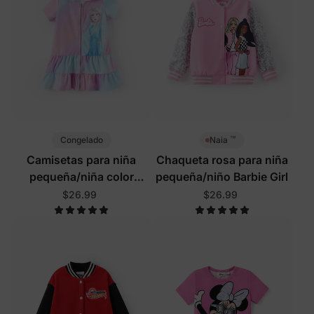
™
Congelado
Naia
Camisetas para niña
Chaqueta rosa para niña
pequeña/niña color
pequeña/niño Barbie Girl
púrpura
$26.99
$26.99