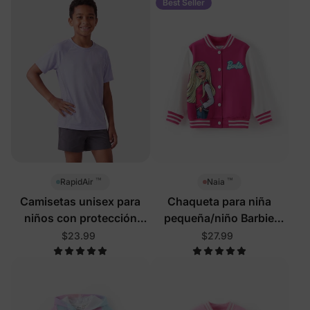
Best Seller
™
™
RapidAir
Naia
Camisetas unisex para
Chaqueta para niña
niños con protección
pequeña/niño Barbie
UPF, de secado rápido,
color rosa rosa
$23.99
$27.99
color púrpura claro