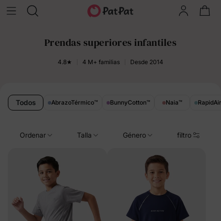
Prendas superiores infantiles
4.8★
4 M+ familias
Desde 2014
Todos
AbrazoTérmico
™
BunnyCotton
™
Naia
™
RapidAi
Ordenar
Talla
Género
filtro