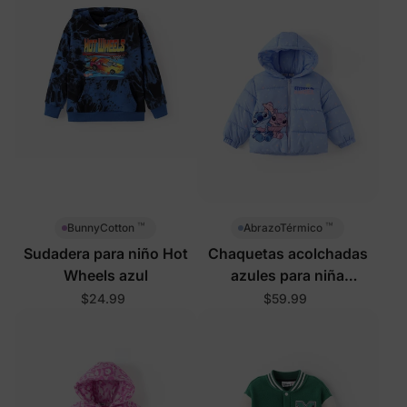
™
™
BunnyCotton
AbrazoTérmico
Sudadera para niño Hot
Chaquetas acolchadas
Wheels azul
azules para niña
pequeña/niña Disney
$24.99
$59.99
Stitch