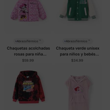
™
™
AbrazoTérmico
AbrazoTérmico
Chaquetas acolchadas
Chaqueta verde unisex
rosas para niña
para niños y bebés
pequeña/niña Disney
Disney Mickey and
$59.99
$34.99
Mickey y sus amigos
Friends