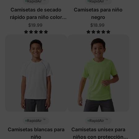
™
™
RapidAir
RapidAir
Camisetas de secado
Camisetas para niño
rápido para niño color
negro
albaricoque
$19.99
$18.99
™
™
RapidAir
RapidAir
Camisetas blancas para
Camisetas unisex para
niño
niños con protección