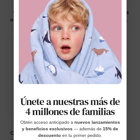
™
™
AbrazoTérmico
Naia
Chaqueta azul para
Camisetas moradas para
niño/niña Hot Wheels
niñas pequeñas/niñas de
Disney Mickey y sus
$34.99
$13.99
amigos
Únete a nuestras más de
4 millones de familias
Obtén acceso anticipado a
nuevos lanzamientos
™
™
Naia
AbrazoTérmico
y beneficios exclusivos
— además de
15% de
Camisetas rosas para
Chaqueta para niño
descuento
en tu primer pedido.