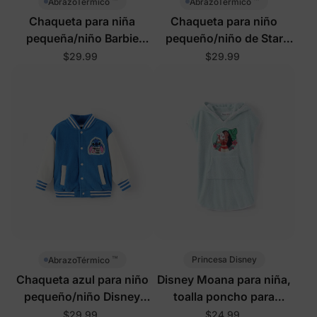
™
™
AbrazoTérmico
AbrazoTérmico
Chaqueta para niña
Chaqueta para niño
pequeña/niño Barbie
pequeño/niño de Star
color rosa intenso
Wars en azul profundo
$29.99
$29.99
™
Princesa Disney
AbrazoTérmico
Chaqueta azul para niño
Disney Moana para niña,
pequeño/niño Disney
toalla poncho para
Stitch
bebé/niña, verde claro
$29.99
$24.99