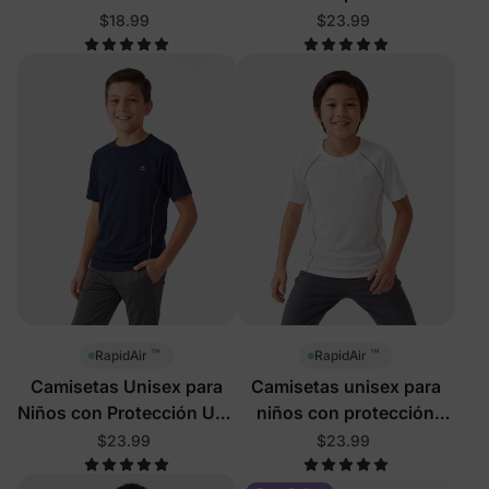
UPF, de secado rápido,
$18.99
$23.99
color verde
™
™
RapidAir
RapidAir
Camisetas Unisex para
Camisetas unisex para
Niños con Protección UPF
niños con protección
y Secado Rápido en Azul
UPF, de secado rápido,
$23.99
$23.99
Profundo
color blanco