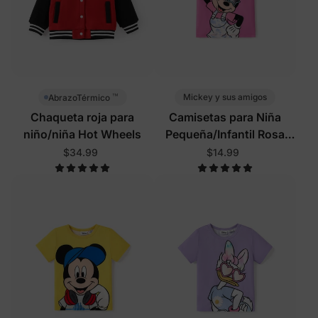
™
Mickey y sus amigos
AbrazoTérmico
Chaqueta roja para
Camisetas para Niña
niño/niña Hot Wheels
Pequeña/Infantil Rosa
Rosado
$34.99
$14.99