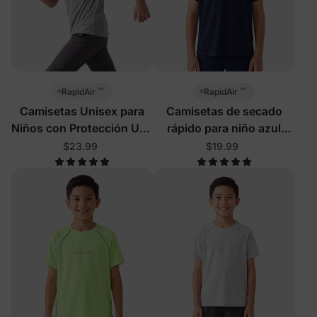
™
™
RapidAir
RapidAir
Camisetas Unisex para
Camisetas de secado
Niños con Protección UPF
rápido para niño azul
y Secado Rápido Gris
profundo
$23.99
$19.99