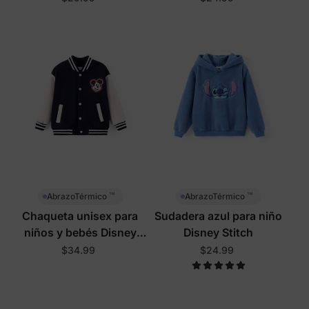
™
™
AbrazoTérmico
AbrazoTérmico
Chaqueta unisex para
Sudadera azul para niño
niños y bebés Disney
Disney Stitch
Mickey and Friends azul
$34.99
$24.99
real