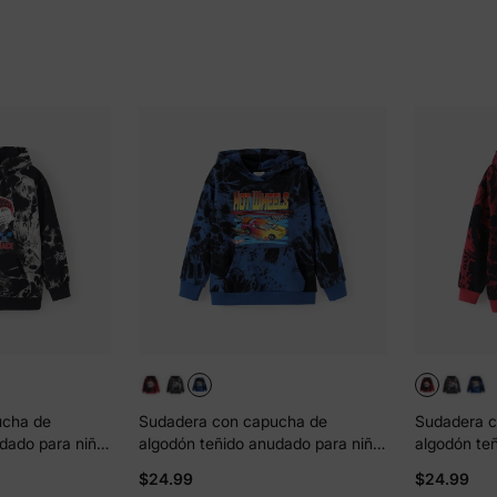
ucha de
Sudadera con capucha de
Sudadera c
dado para niño
algodón teñido anudado para niño
algodón te
or negro
de Hot Wheels, color azul
de Hot Whee
$24.99
$24.99