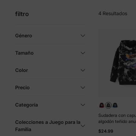
filtro
4 Resultados
Género
Tamaño
Color
Precio
Categoría
Sudadera con cap
algodón teñido anu
Colecciones a Juego para la
de Hot Wheels, col
Familia
$24.99