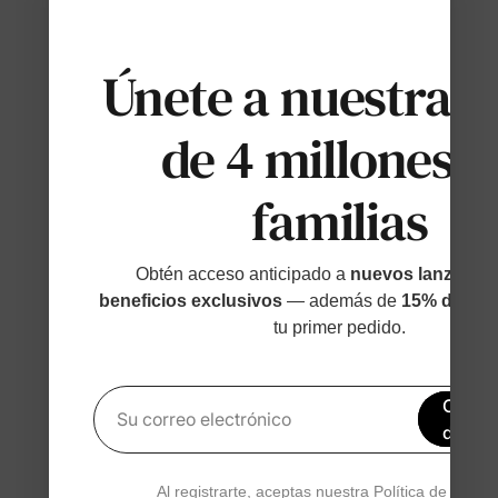
Únete a nuestras
de 4 millones d
familias
Obtén acceso anticipado a
nuevos lanzamien
beneficios exclusivos
— además de
15% de des
tu primer pedido.
Obtén
Su correo electrónico
de de
Al registrarte, aceptas nuestra
Política de privac