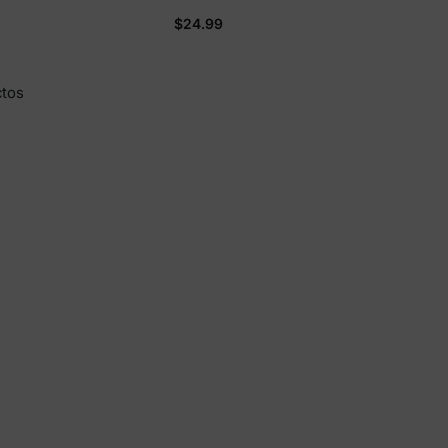
pieza, con apliques de personajes
$24.99
bordados, de felpa, color azul
ctos