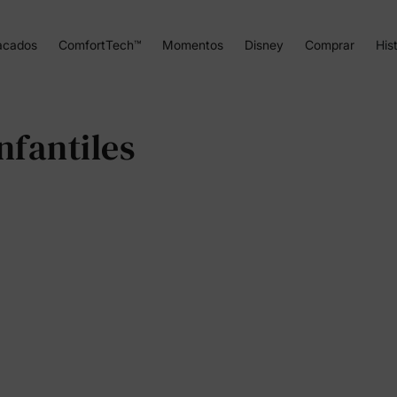
acados
ComfortTech™
Momentos
Disney
Comprar
Hist
nfantiles