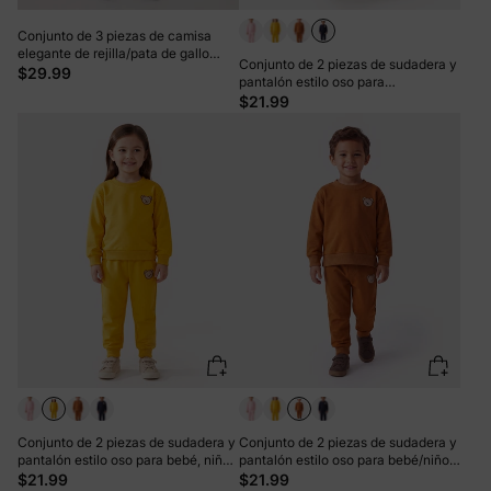
Conjunto de 3 piezas de camisa
elegante de rejilla/pata de gallo
Conjunto de 2 piezas de sudadera y
para bebé niño, manga larga,
$29.99
pantalón estilo oso para
marrón
bebé/niña/niño, color azul oscuro
$21.99
Conjunto de 2 piezas de sudadera y
Conjunto de 2 piezas de sudadera y
pantalón estilo oso para bebé, niña
pantalón estilo oso para bebé/niño
o niño, color amarillo
pequeño, color marrón
$21.99
$21.99