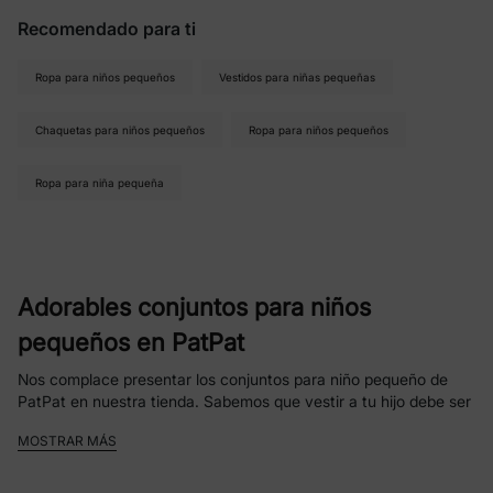
Recomendado para ti
Ropa para niños pequeños
Vestidos para niñas pequeñas
Chaquetas para niños pequeños
Ropa para niños pequeños
Ropa para niña pequeña
Adorables conjuntos para niños
pequeños en PatPat
Nos complace presentar los conjuntos para niño pequeño de
PatPat en nuestra tienda. Sabemos que vestir a tu hijo debe ser
divertido y sencillo. Con nuestra colección cuidadosamente
MOSTRAR MÁS
seleccionada, encontrarás opciones de ropa elegantes,
cómodas y económicas, ideales para cualquier evento.