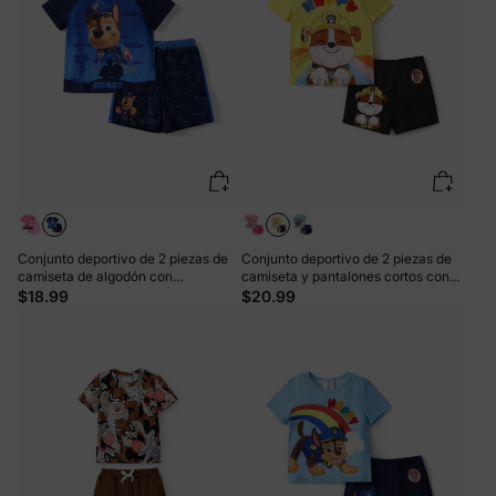
Conjunto deportivo de 2 piezas de
Conjunto deportivo de 2 piezas de
camiseta de algodón con
camiseta y pantalones cortos con
pantalones cortos y estampado del
estampado de arcoíris de Rubble
$18.99
$20.99
personaje Chase de la Patrulla
para niño pequeño de la Patrulla
Canina para niño pequeño, color
Canina, amarillo
azul