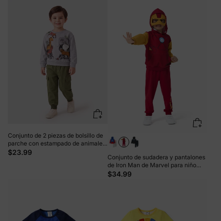
Conjunto de 2 piezas de bolsillo de
parche con estampado de animales
para niño pequeño, gris
$23.99
Conjunto de sudadera y pantalones
de Iron Man de Marvel para niño
pequeño/niño pequeño con
$34.99
máscara incorporada en color
burdeos.