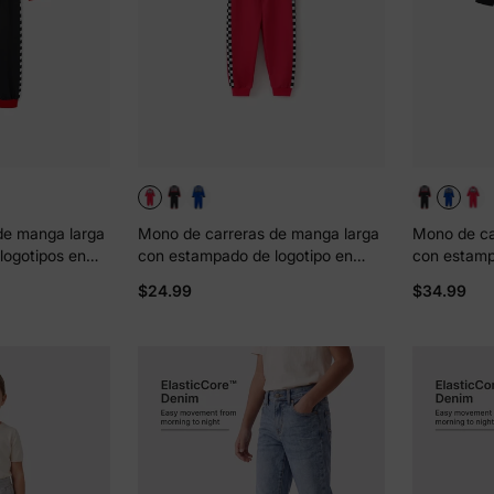
de manga larga
Mono de carreras de manga larga
Mono de ca
logotipos en
con estampado de logotipo en
con estamp
ara niño
bloques de color rojo para niño
bloques de 
$24.99
$34.99
eels, color
pequeño de Hot Wheels, 1 pieza
pequeño de