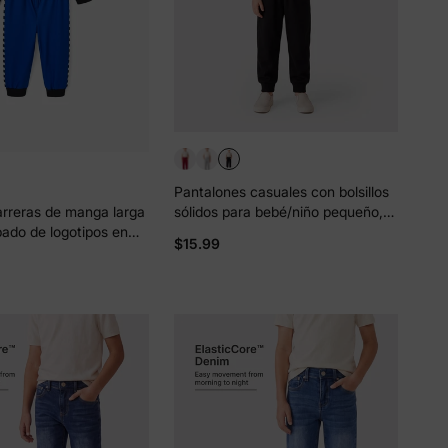
Pantalones casuales con bolsillos
sólidos para bebé/niño pequeño,
rreras de manga larga
color negro
ado de logotipos en
$15.99
color para niño
 Hot Wheels, azul