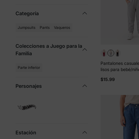
Categoría
Jumpsuits
Pants
Vaqueros
Colecciones a Juego para la
Familia
Pantalones casuales
Parte inferior
lisos para bebé/ni
color gris
$15.99
Personajes
Estación