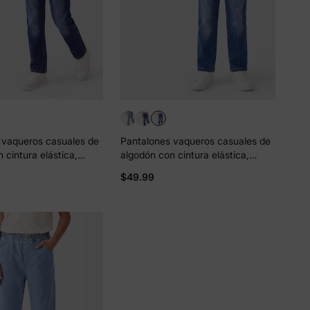
 vaqueros casuales de
Pantalones vaqueros casuales de
 cintura elástica,
algodón con cintura elástica,
modos y elásticos, de
suaves, cómodos y elásticos, de
$49.99
con bolsillos, color azul
color liso, con bolsillos, color azul