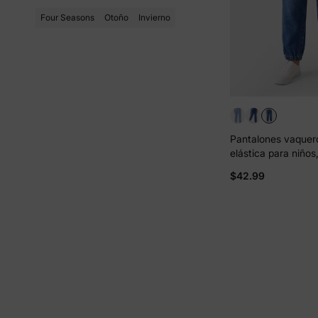
Four Seasons
Otoño
Invierno
Pantalones vaquero
elástica para niños
elásticos, cómodos
$42.99
diario, con bolsillos