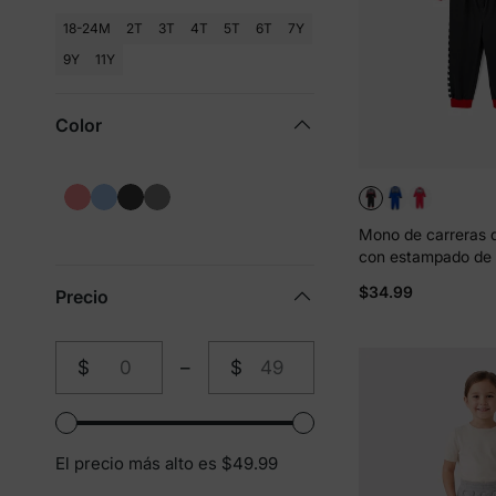
18-24M
2T
3T
4T
5T
6T
7Y
9Y
11Y
Color
Mono de carreras 
con estampado de 
bloques de color p
$34.99
Precio
pequeño de Hot Wh
negro
$
–
$
de
a
El precio más alto es $49.99