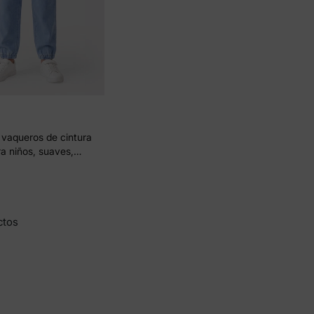
 más
e
 vaqueros de cintura
ra niños, suaves,
cómodos, para uso
bolsillos, azul claro
tos y
cuento
en
ctos
 un 15%
scuento