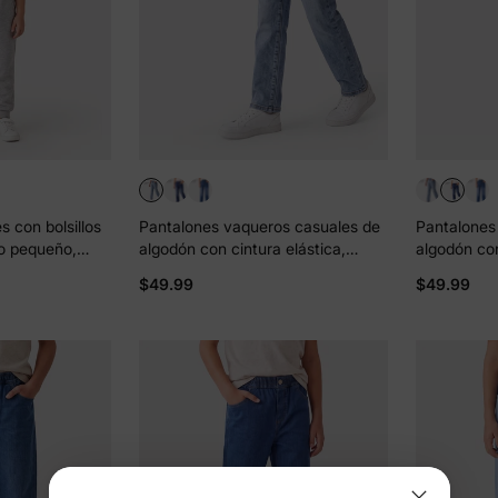
 con bolsillos
Pantalones vaqueros casuales de
Pantalones
ño pequeño,
algodón con cintura elástica,
algodón con
suaves, cómodos y elásticos, de
suaves, có
$49.99
$49.99
color liso, con bolsillos, color azul
color liso, 
claro
oscuro