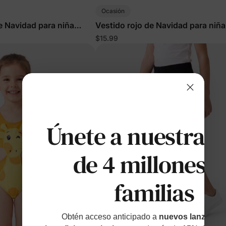
Ocasión
e Navidad para niña
Vestido rojo de Navidad para niña
pequeña
$15.99
Únete a nuestras
de 4 millones d
familias
Obtén acceso anticipado a
nuevos lanzamien