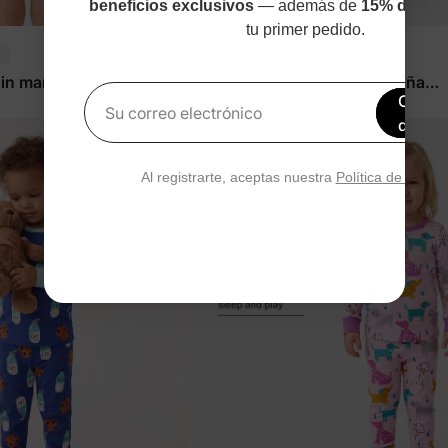
beneficios exclusivos
— además de
15% de des
tu primer pedido.
DayFlex
sin mangas para niña
Leggings de algodón para niña
Obtén
r naranja
pequeña/niña en negro
$9.99
Su correo electrónico
de de
Al registrarte, aceptas nuestra
Política de privac