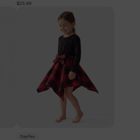
en rosa fuerte
$25.99
DayFlex