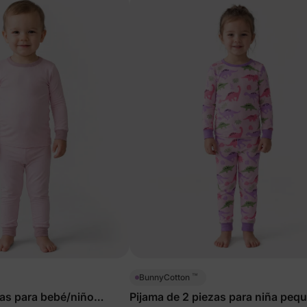
™
BunnyCotton
zas para bebé/niño
Pijama de 2 piezas para niña peq