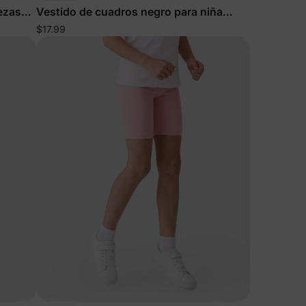
iezas
Vestido de cuadros negro para niña
pequeña
$17.99