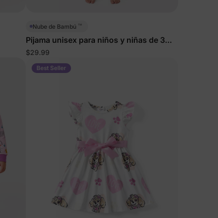
cuento
en
™
Nube de Bambú
Pijama unisex para niños y niñas de 3
 un 15%
piezas con diseño de grandes felinos
$29.99
scuento
Best Seller
idad