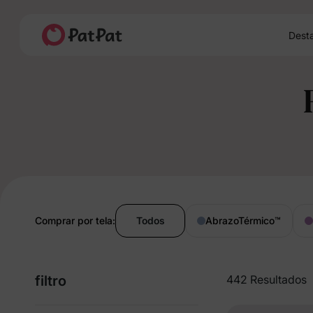
Dest
Comprar por tela:
Todos
AbrazoTérmico
™
filtro
442 Resultados