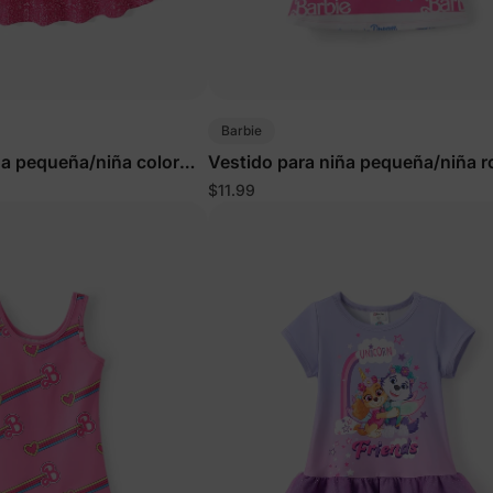
Barbie
ña pequeña/niña color
Vestido para niña pequeña/niña r
blanco
$11.99