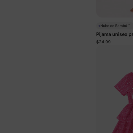
™
Nube de Bambú
Pijama unisex p
de 2 piezas Gall
$24.99