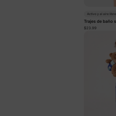
Activo y al aire libre
Trajes de baño 
pequeña en colo
$23.99