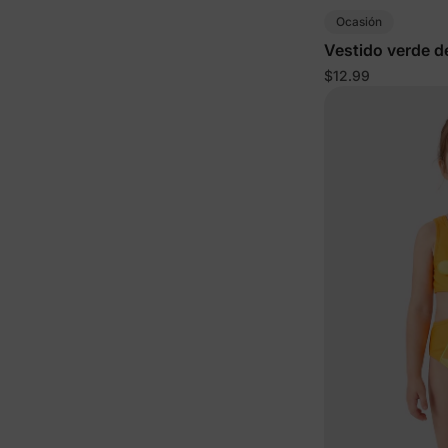
Ocasión
Vestido verde d
pequeña
$12.99