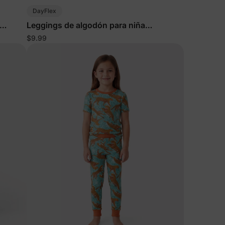
DayFlex
Leggings de algodón para niña
pequeña/niña en rosa
$9.99
 más
e
tos y