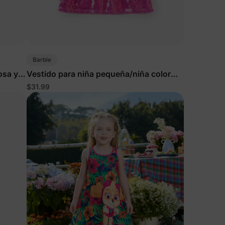
Barbie
osa y
Vestido para niña pequeña/niña color
rosa rosa
$31.99