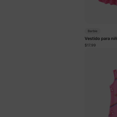
Barbie
Vestido para ni
rosa rosa
$17.99