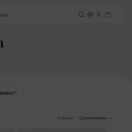
oria
a
Elástico
™
Ordenar:
Características