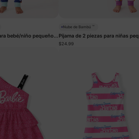
™
Nube de Bambú
ara bebé/niño pequeño
Pijama de 2 piezas para niñas pe
etas y Leche
con perros juguetones
$24.99