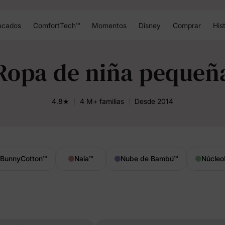
acados
ComfortTech™
Momentos
Disney
Comprar
Hist
Ropa de niña pequeñ
4.8★
4 M+ familias
Desde 2014
BunnyCotton
™
Naia
™
Nube de Bambú
™
Núcleo