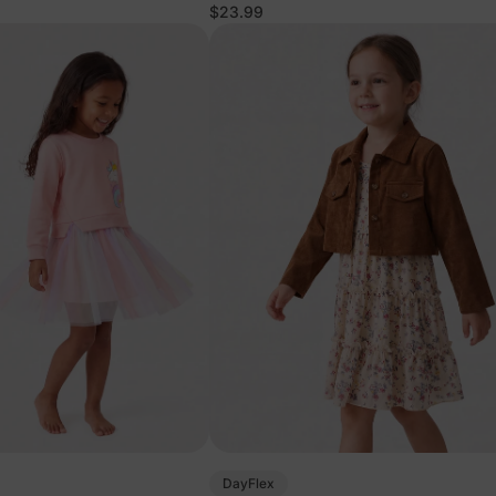
a
rosa
$23.99
DayFlex