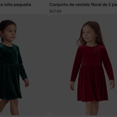
ra niña pequeña
Conjunto de vestido floral de 2 p
para niña pequeña en color caqui
$27.99