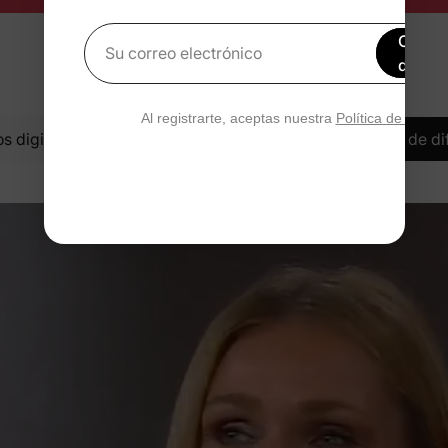
Obtén
Su correo electrónico
de de
Al registrarte, aceptas nuestra
Política de privac
s digitales
Informe Family Threads
Medios de di