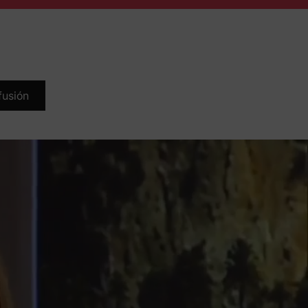
 un 15%
scuento
idad
fusión