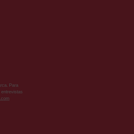
rca. Para
 entrevistas
t.com