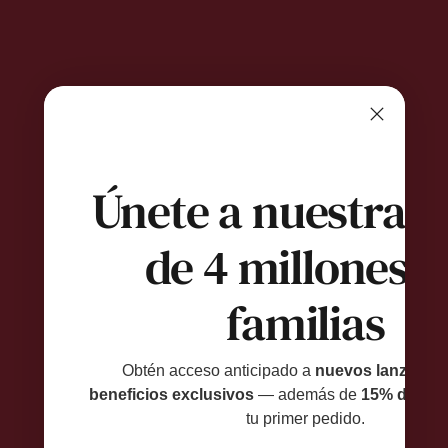
Únete a nuestras
de 4 millones d
familias
Obtén acceso anticipado a
nuevos lanzamien
beneficios exclusivos
— además de
15% de des
tu primer pedido.