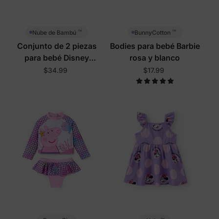
™
™
Nube de Bambú
BunnyCotton
Conjunto de 2 piezas
Bodies para bebé Barbie
para bebé Disney
rosa y blanco
Princesa en rosa
$34.99
$17.99