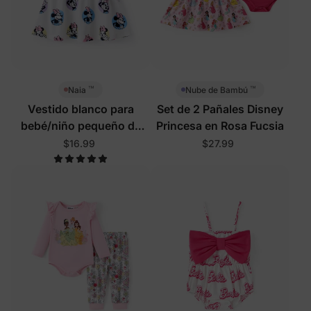
™
™
Naia
Nube de Bambú
Vestido blanco para
Set de 2 Pañales Disney
bebé/niño pequeño de
Princesa en Rosa Fucsia
Disney Mickey y sus
$16.99
$27.99
amigos