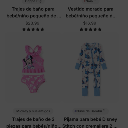
™
Peppa Pig
Naia
Trajes de baño para
Vestido morado para
bebé/niño pequeño de 2
bebé/niño pequeño de
piezas con protección
Disney Mickey y sus
$23.99
$16.99
UPF en rosa
amigos
™
Mickey y sus amigos
Nube de Bambú
Trajes de baño de 2
Pijama para bebé Disney
piezas para bebés/niños
Stitch con cremallera 2 en