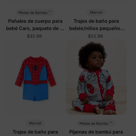
™
Marvel
Nube de Bambú
Pañales de cuerpo para
Trajes de baño para
bebé Cars, paquete de 3,
bebés/niños pequeños
multicolor
azul
$32.99
$22.99
™
Marvel
Nube de Bambú
Trajes de baño para
Pijamas de bambú para