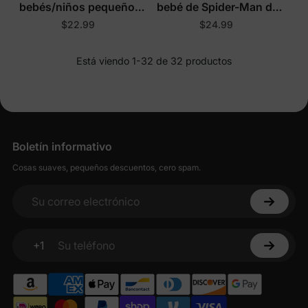
bebés/niños pequeños
bebé de Spider-Man de
rojos
Marvel
$22.99
$24.99
Está viendo 1-32 de 32 productos
Boletín informativo
Cosas suaves, pequeños descuentos, cero spam.
Su correo electrónico
+1
Su teléfono