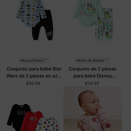
™
™
BunnyCotton
Nube de Bambú
Conjunto para bebé Star
Conjunto de 2 piezas
Wars de 2 piezas en azul
para bebé Disney
claro
Princesa en verde
$26.99
$34.99