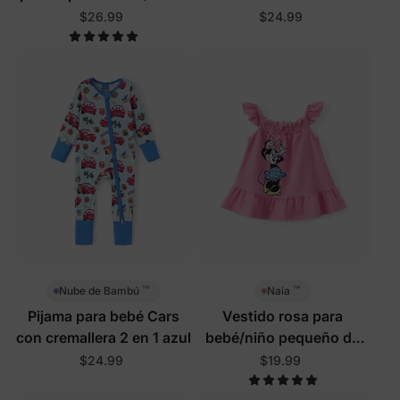
pequeños en rosa
1 azul
$26.99
$24.99
™
™
Nube de Bambú
Naia
Pijama para bebé Cars
Vestido rosa para
con cremallera 2 en 1 azul
bebé/niño pequeño de
Disney Mickey y sus
$24.99
$19.99
amigos