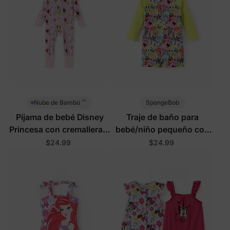
™
SpongeBob
Nube de Bambú
Pijama de bebé Disney
Traje de baño para
Princesa con cremallera 2
bebé/niño pequeño con
en 1 rosa
estampado integral a
$24.99
$24.99
bloques de color y
protección UPF50+