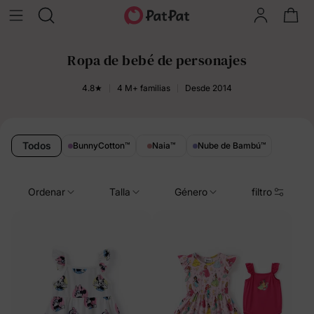
Ropa de bebé de personajes
4.8★
4 M+ familias
Desde 2014
Todos
BunnyCotton
™
Naia
™
Nube de Bambú
™
Ordenar
Talla
Género
filtro