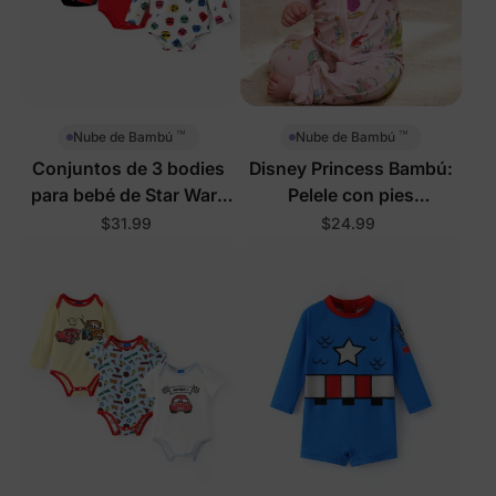
™
™
Nube de Bambú
Nube de Bambú
Conjuntos de 3 bodies
Disney Princess Bambú:
para bebé de Star Wars
Pelele con pies
multicolor
Ariel/Belle/Tiana con
$31.99
$24.99
cremallera doble
antideslizante de manga
larga para bebé niña,
color rosa