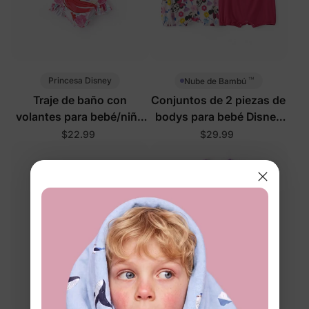
™
Princesa Disney
Nube de Bambú
Traje de baño con
Conjuntos de 2 piezas de
volantes para bebé/niño
bodys para bebé Disney
pequeño de Disney Ariel
Mickey y Amigos en rosa
$22.99
$29.99
con tirantes de lazo
fuerte