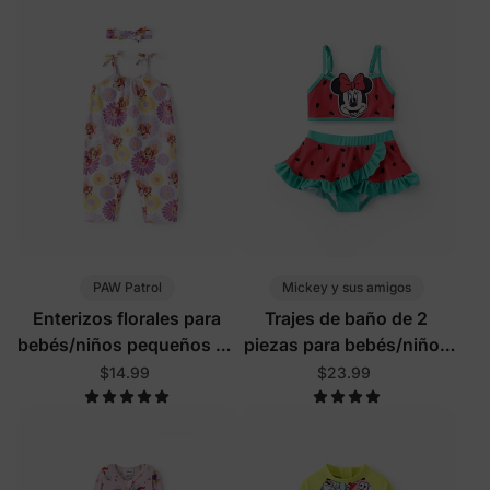
PAW Patrol
Mickey y sus amigos
Enterizos florales para
Trajes de baño de 2
bebés/niños pequeños en
piezas para bebés/niños
rosa fuerte
pequeños
$14.99
$23.99