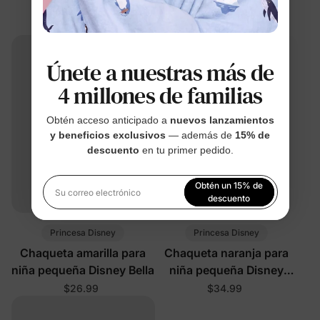
Moana
$24.99
$26.99
Únete a nuestras más de
4 millones de familias
Obtén acceso anticipado a
nuevos lanzamientos
y beneficios exclusivos
— además de
15% de
descuento
en tu primer pedido.
Obtén un 15% de
Su correo electrónico
descuento
Al registrarte, aceptas nuestra
Política de privacidad
Princesa Disney
Princesa Disney
Chaqueta amarilla para
Chaqueta naranja para
niña pequeña Disney Bella
niña pequeña Disney
Moana
$26.99
$34.99