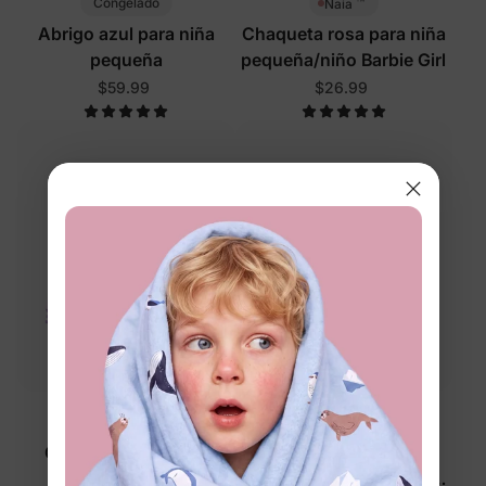
™
Congelado
Naia
Abrigo azul para niña
Chaqueta rosa para niña
pequeña
pequeña/niño Barbie Girl
$59.99
$26.99
PAW Patrol
Princesa Disney
Chaqueta para niña
Chaqueta naranja para
pequeña morada
niña pequeña Disney