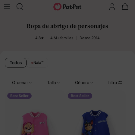
Ropa de abrigo de personajes
4.8★
4 M+ familias
Desde 2014
Todos
Naia
™
Ordenar
Talla
Género
filtro
Best Seller
Best Seller