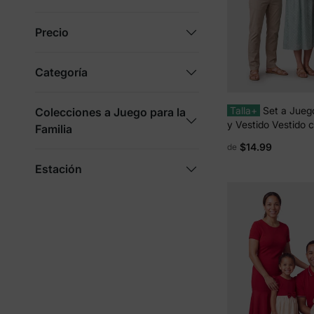
Precio
Categoría
Talla+
Set a Jueg
Colecciones a Juego para la
y Vestido Vestido
Familia
Abullonadas de Lu
$14.99
de
Mamá, Hija y Bebé
Algodón con Bloqu
Estación
para Papá y Niño, 
Salidas Familiares
Claro