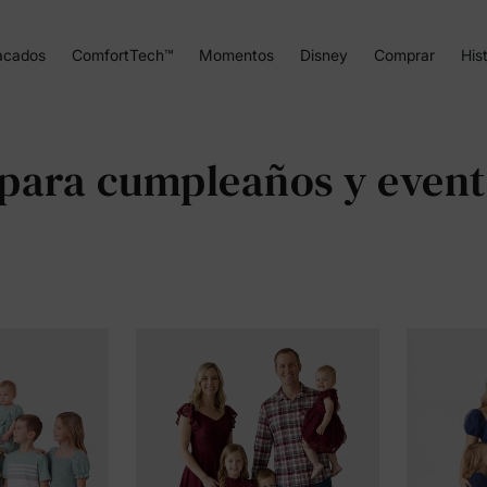
acados
ComfortTech™
Momentos
Disney
Comprar
Hist
 para cumpleaños y even