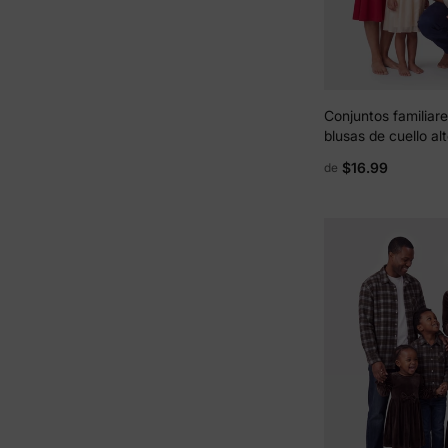
Conjuntos familiare
blusas de cuello a
corta y vestidos de
$16.99
de
en color sólido rojo