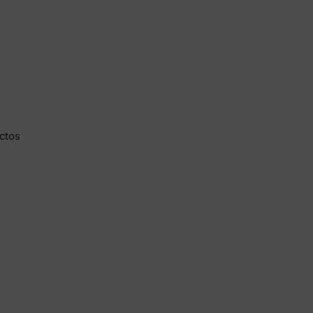
 más
ctos
e
tos y
cuento
en