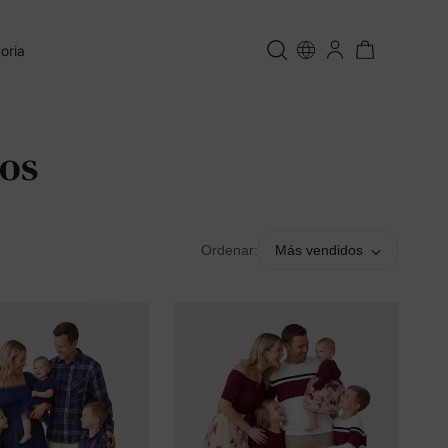
oria
tos
Ordenar:
Más vendidos