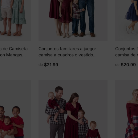
o de Camiseta
Conjuntos familiares a juego:
Conjuntos f
 con Mangas
camisa a cuadros o vestido
camisa de 
nares para
acampanado con mangas con
o elegante 
$21.99
$20.99
de
de
, Camiseta de
volantes de encaje color vino
con mangas
es de Color
tinto.
corpiño fru
Perfecto para
 y Fotos Verde