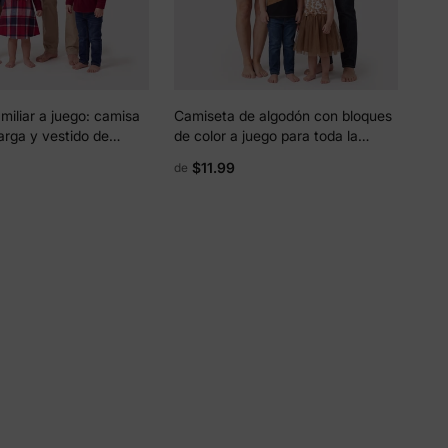
miliar a juego: camisa
Camiseta de algodón con bloques
arga y vestido de
de color a juego para toda la
hombros descubiertos
familia o vestido ajustado con
$11.99
de
color burdeos.
tirantes y estampado floral o
vestido de malla en color caqui