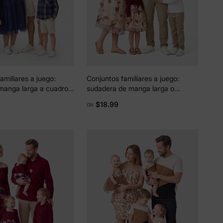
amiliares a juego:
Conjuntos familiares a juego:
manga larga a cuadros
sudadera de manga larga o
vestido de malla de tul
vestido de tul con bordado de
$18.99
de
 abullonadas y
mariposas y hombros
ncido, azul real
descubiertos color burdeos