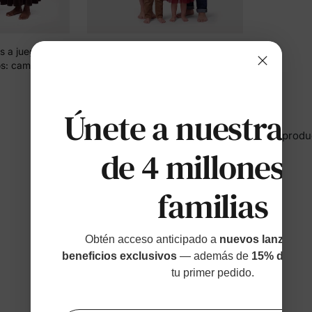
s a juego de
Conjuntos familiares de camisas a
os: camisas
cuadros y vestidos con cinturón
 vestidos de
de malla roja a juego en color
$18.99
de
re e hija, en
burdeos
Únete a nuestras
Está viendo 1-10 de 10 produ
de 4 millones d
familias
Obtén acceso anticipado a
nuevos lanzamien
beneficios exclusivos
— además de
15% de des
tu primer pedido.