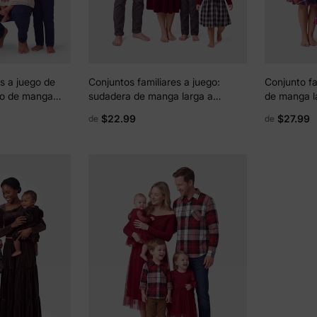
s a juego de
Conjuntos familiares a juego:
Conjunto fa
lto de manga
sudadera de manga larga a
de manga l
 sirena/malla
cuadros en blanco y negro o
punto con 
$22.99
$27.99
de
de
vestido de terciopelo de manga
a cuadros, 
corta con cinturón en color
burdeos