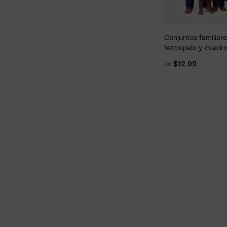
Conjuntos familiare
terciopelo y cuadr
para padre e hijo y
$12.99
de
terciopelo para mad
marrón oscuro.