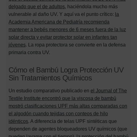
delgado que el de adultos
, haciéndola mucho más
vulnerable al daño UV. Y aquí va el punto crítico:
la
Academia Americana de Pediatría recomienda
mantener a bebés menores de 6 meses fuera de la luz
solar directa y evitar protector solar en infantes tan
jóvenes
. La ropa protectora se convierte en la defensa
primaria contra UV.
Cómo el Bambú Logra Protección UV
Sin Tratamientos Químicos
Un estudio comparativo publicado en
el Journal of The
Textile Institute encontró que la viscosa de bambú
mostró clasificaciones UPF más altas comparadas con
el algodón cuando tejidas con conteos de hilo
idénticos
. A diferencia de telas UPF sintéticas que
dependen de agentes bloqueadores UV químicos (que
pueden lavarse con el tiempo), la protección del bambú