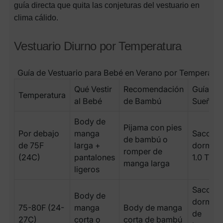
guía directa que quita las conjeturas del vestuario en
clima cálido.
Vestuario Diurno por Temperatura
Guía de Vestuario para Bebé en Verano por Temperatur
Qué Vestir
Recomendación
Guía de
Temperatura
al Bebé
de Bambú
Sueño
Body de
Pijama con pies
Por debajo
manga
Saco de
de bambú o
de 75F
larga +
dormir
romper de
(24C)
pantalones
1.0 TOG
manga larga
ligeros
Saco de
Body de
dormir
75-80F (24-
manga
Body de manga
de
27C)
corta o
corta de bambú