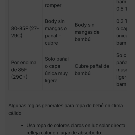
bambú
romper
0.5 TOG
Body sin
0.2 TOG
Body sin
80-85F (27-
mangas o
o capa
mangas de
29C)
pañal +
única d
bambú
cubre
bambú
Solo
Solo pañal
Por encima
pañal +
o capa
Cubre pañal de
de 85F
muselin
única muy
bambú
(29C+)
ligera d
ligera
bambú
Algunas reglas generales para ropa de bebé en clima
cálido:
Usa ropa de colores claros en luz solar directa:
refleja calor en lugar de absorberlo