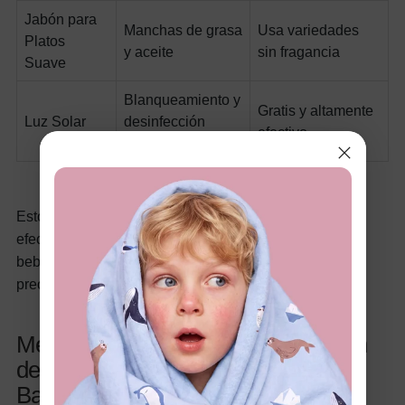
Jabón para
Manchas de grasa
Usa variedades
Platos
y aceite
sin fragancia
Suave
Blanqueamiento y
Gratis y altamente
Luz Solar
desinfección
efectivo
natural
Estos agentes de limpieza eco-amigables no solo son
efectivos sino completamente seguros alrededor de
bebés. Sin residuos químicos, sin humos ásperos, sin
preocupaciones sobre qué toca la piel de tu pequeño.
Método Paso a Paso de Eliminación
de Manchas Natural para Tela de
Bambú