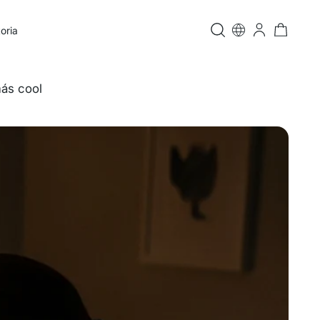
oria
más cool