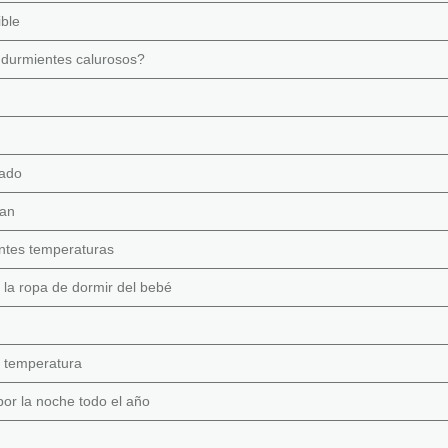
ible
 durmientes calurosos?
dado
tan
entes temperaturas
 la ropa de dormir del bebé
e temperatura
or la noche todo el año