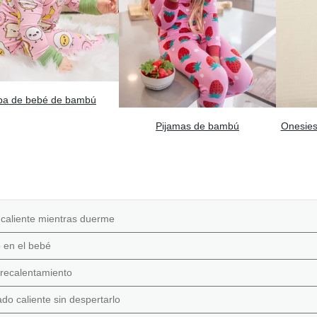
pa de bebé de bambú
Pijamas de bambú
Onesies
caliente mientras duerme
 en el bebé
brecalentamiento
do caliente sin despertarlo