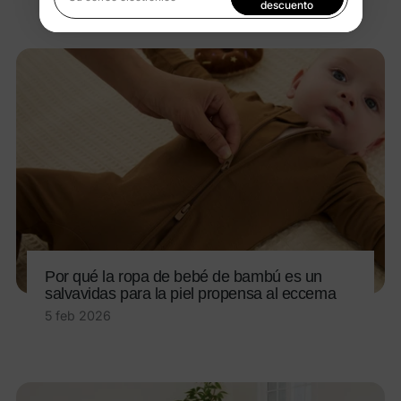
Su correo electrónico
descuento
Al registrarte, aceptas nuestra
Política de privacidad
Por qué la ropa de bebé de bambú es un
salvavidas para la piel propensa al eccema
5 feb 2026