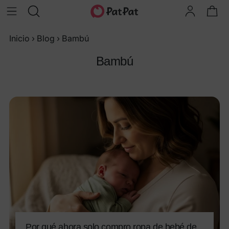
Inicio
›
Blog
›
Bambú
Bambú
Por qué ahora solo compro ropa de bebé de