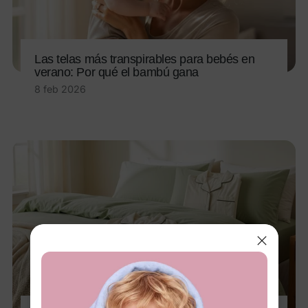
Las telas más transpirables para bebés en
verano: Por qué el bambú gana
8 feb 2026