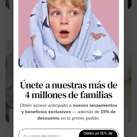
Di adiós a los sudores nocturnos: La ciencia
de la transpirabilidad del bambú
8 feb 2026
Únete a nuestras más de
4 millones de familias
Obtén acceso anticipado a
nuevos lanzamientos
y beneficios exclusivos
— además de
15% de
10 errores que debes evitar al comprar ropa
descuento
en tu primer pedido.
de bambú para tu recién nacido
5 feb 2026
Obtén un 15% de