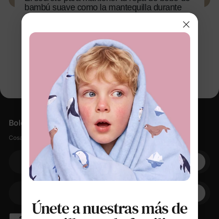
bambú suave como la mantequilla durante
años
4 feb 2026
Boletín informativo
Cosas suaves, pequeños descuentos, cero spam.
Su correo electrónico
+1
Su teléfono
Únete a nuestras más de