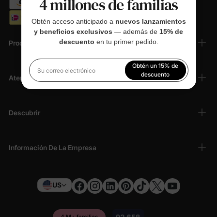
4 millones de familias
Obtén acceso anticipado a
nuevos lanzamientos
y beneficios exclusivos
— además de
15% de
descuento
en tu primer pedido.
Productos
Obtén un 15% de
Su correo electrónico
descuento
Atención Al Cliente
Al registrarte, aceptas nuestra
Política de privacidad
Descubrir
Información De La Empresa
US
4 M+ familias