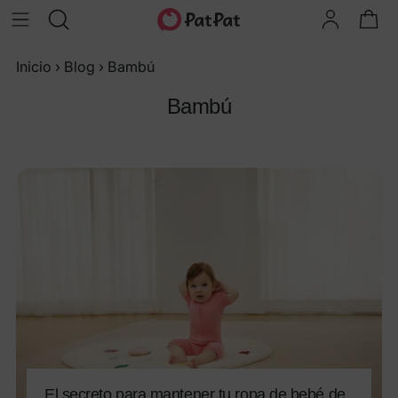
Inicio
›
Blog
›
Bambú
Bambú
El secreto para mantener tu ropa de bebé de