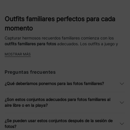
Outfits familiares perfectos para cada
momento
Capturar hermosos recuerdos familiares comienza con los
outfits familiares para fotos
adecuados. Los outfits a juego y
perfectos para fotos de PatPat están diseñados para que toda
MOSTRAR MÁS
tu familia luzca coordinada sin sentirse exagerada. Desde
siluetas atemporales hasta estampados de moda, nuestros
estilos están hechos para lucir geniales en fotos y al mismo
Preguntas frecuentes
tiempo ser cómodos durante todo el día.
¿Qué deberíamos ponernos para las fotos familiares?
Outfits familiares a juego que se ven
naturales en cámara
¿Son estos conjuntos adecuados para fotos familiares al
aire libre o en la playa?
Nuestros
outfits familiares a juego para fotos
se centran en el
equilibrio: colores coordinados, patrones complementarios y
telas consistentes que se ven bien juntas sin ser idénticas.
¿Se pueden usar estos conjuntos después de la sesión de
Encontrarás texturas suaves, materiales transpirables y detalles
fotos?
pensados que hacen que cada miembro de la familia se sienta