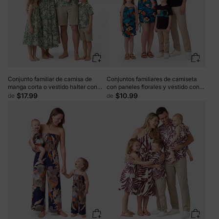
Conjunto familiar de camisa de
Conjuntos familiares de camiseta
manga corta o vestido halter con
con paneles florales y vestido con
estampado de hojas a juego, color
tirantes laterales y cordón fruncido
$17.99
$10.99
de
de
verde
con estampado floral, color negro