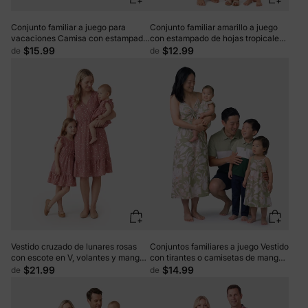
Conjunto familiar a juego para
Conjunto familiar amarillo a juego
vacaciones Camisa con estampado
con estampado de hojas tropicales,
floral tropical o vestidos halter para
camisa de manga corta o vestido de
$15.99
$12.99
de
de
papá, mamá, niños y bebé, perfecto
tirantes amarillo
para vacaciones de verano y fotos
familiares Azul oscuro
Vestido cruzado de lunares rosas
Conjuntos familiares a juego Vestido
con escote en V, volantes y mangas
con tirantes o camisetas de manga
onduladas para mamá y para mí
corta con estampado floral tropical
$21.99
$14.99
de
de
PinkyWhite
Verde pálido