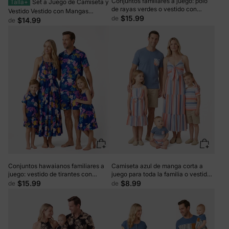
Conjuntos familiares a juego: polo
Talla+
Set a Juego de Camiseta y
de rayas verdes o vestido con
Vestido Vestido con Mangas
cinturón y tirantes con estampado
$15.99
de
Abullonadas de Lunares para
$14.99
de
floral verde claro
Mamá, Hija y Bebé, Camiseta de
Algodón con Bloques de Color para
Papá y Niño, Perfecto para Salidas
Familiares y Fotos Verde Claro
Conjuntos hawaianos familiares a
Camiseta azul de manga corta a
juego: vestido de tirantes con
juego para toda la familia o vestido
estampado floral tropical o conjunto
camisola de rayas de colores
$15.99
$8.99
de
de
de camisa y pantalones cortos de
multicolor
manga corta, conjunto de ropa de
playa de verano para vacaciones,
azul profundo