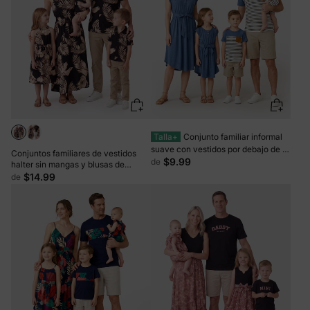
Talla+
Conjunto familiar informal
suave con vestidos por debajo de la
Conjuntos familiares de vestidos
rodilla, botones delanteros y diseño
$9.99
de
halter sin mangas y blusas de
con cinturón azul
manga corta con hojas lisas en
$14.99
de
negro