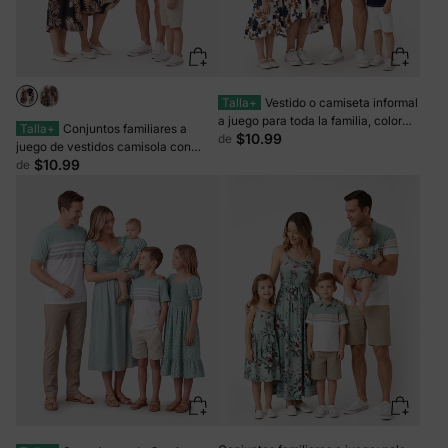
Talla+
Vestido o camiseta informal
a juego para toda la familia, color
Talla+
Conjuntos familiares a
liso, costuras de tela azul rey
$10.99
de
juego de vestidos camisola con
cinturón y estampado floral y blusas
$10.99
de
lisas de manga corta en negro