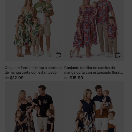
Conjunto familiar de top o camisola
Conjunto familiar de camisa de
de manga corta con estampado
manga corta con estampado floral o
floral tropical a juego, multicolor
vestido fruncido con hombros
$12.99
$15.99
de
de
descubiertos en azul oscuro