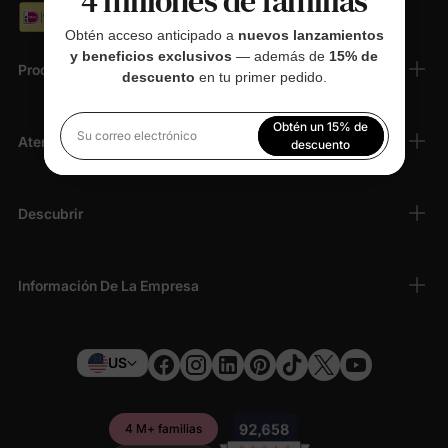
4 millones de familias
Obtén acceso anticipado a
nuevos lanzamientos
y beneficios exclusivos
— además de
15% de
Productos
descuento
en tu primer pedido.
Obtén un 15% de
Atención Al Cliente
Su correo electrónico
descuento
Al registrarte, aceptas nuestra
Política de privacidad
Descubrir
Información De La Empresa
US
4 M+ familias