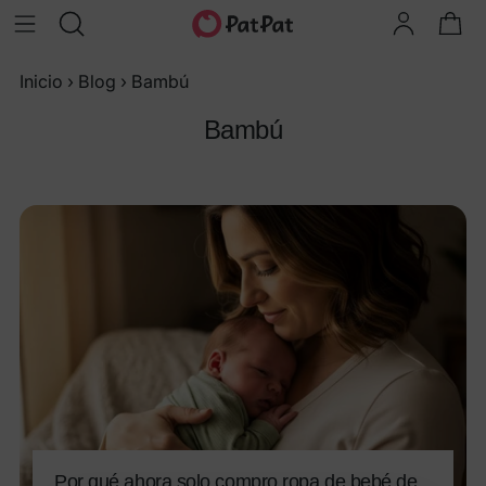
Inicio
›
Blog
›
Bambú
Bambú
Por qué ahora solo compro ropa de bebé de