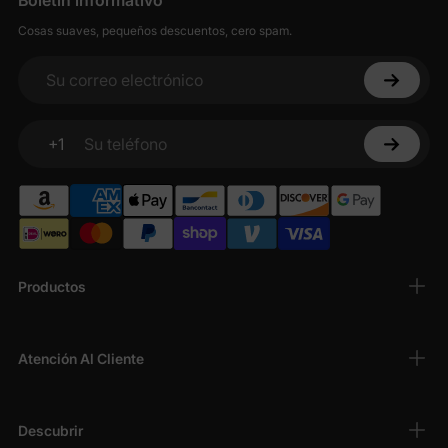
Boletín informativo
Encuentra tu look ideal con nuestros exclusivos monos para
Cosas suaves, pequeños descuentos, cero spam.
mamá y yo, ideales para todas las estaciones. Nuestra
colección incluye opciones como monos de pierna ancha con
tirantes fruncidos y estampado floral tropical, para que tú y tu
Su correo electrónico
peque luzcan con estilo.
+1
Su teléfono
Productos
Atención Al Cliente
Descubrir