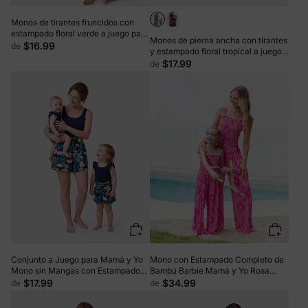
Monos de tirantes fruncidos con
estampado floral verde a juego para
Monos de pierna ancha con tirantes
mamá y yo
$16.99
de
y estampado floral tropical a juego
para mamá y yo, color azul oscuro
$17.99
de
Conjunto a Juego para Mamá y Yo
Mono con Estampado Completo de
Mono sin Mangas con Estampado
Bambú Barbie Mamá y Yo Rosa
de Hojas Tropicales y Shorts con
Fucsia
$17.99
$34.99
de
de
Cinturón Azul Profundo