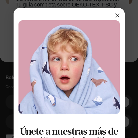
Tu guía completa sobre OEKO-TEX, FSC y
más
1 dic 2025
Boletín informativo
Cosas suaves, pequeños descuentos, cero spam.
Su correo electrónico
+1
Su teléfono
Únete a nuestras más de