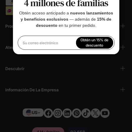
4 millones de familias
Obtén acceso anticipado a
nuevos lanzamientos
y beneficios exclusivos
— además de
15% de
descuento
en tu primer pedido.
Productos
Obtén un 15% de
Su correo electrónico
descuento
Atención Al Cliente
Al registrarte, aceptas nuestra
Política de privacidad
Descubrir
Información De La Empresa
US
4 M+ familias