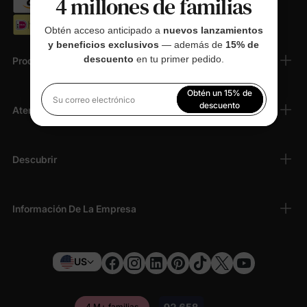
4 millones de familias
Obtén acceso anticipado a
nuevos lanzamientos
y beneficios exclusivos
— además de
15% de
descuento
en tu primer pedido.
Productos
Obtén un 15% de
Su correo electrónico
descuento
Atención Al Cliente
Al registrarte, aceptas nuestra
Política de privacidad
Descubrir
Información De La Empresa
US
4 M+ familias