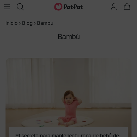
Inicio
›
Blog
›
Bambú
Bambú
El secreto para mantener tu ropa de bebé de