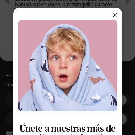
bambú suave como la mantequilla durante
años
4 feb 2026
Boletín informativo
Cosas suaves, pequeños descuentos, cero spam.
Su correo electrónico
+1
Su teléfono
Únete a nuestras más de