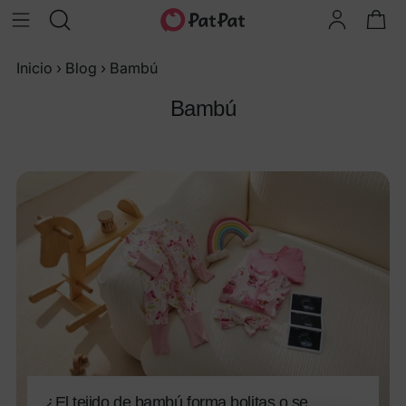
Inicio
›
Blog
›
Bambú
Bambú
¿El tejido de bambú forma bolitas o se