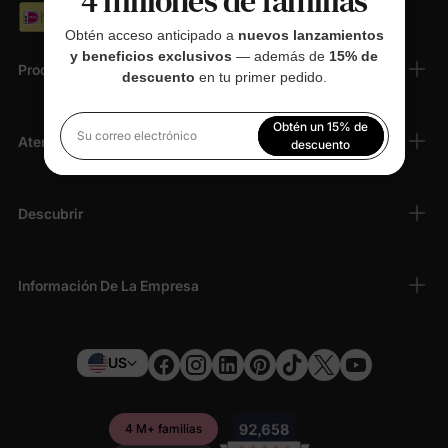
4 millones de familias
Obtén acceso anticipado a
nuevos lanzamientos
y beneficios exclusivos
— además de
15% de
Productos
descuento
en tu primer pedido.
Obtén un 15% de
Atención Al Cliente
Su correo electrónico
descuento
Al registrarte, aceptas nuestra
Política de privacidad
Descubrir
Información De La Empresa
US
4 M+ familias