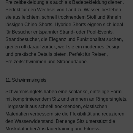
Ihre E-Mail
Freizeitbekleidung als auch als Badebekleidung dienen.
Perfekt für den Wechsel von Land zu Wasser, bestehen
Indem Sie sich anmelden, stimmen Sie unserer
sie aus leichtem, schnell trocknendem Stoff und ähneln
Datenschutzerklärung
zu
lässigen Chino-Shorts. Hybride Shorts eignen sich ideal
für Besucher entspannter Strand- oder Pool-Events.
Strandbesucher, die Eleganz und Funktionalität suchen,
greifen oft darauf zurück, weil sie ein modernes Design
und praktische Details bieten.
Perfekt für Reisen,
Freizeitschwimmen und Strandurlaube.
11. Schwimmsinglets
Schwimmsinglets haben eine schlanke, einteilige Form
mit komprimierendem Sitz und erinnern an Ringersinglets.
Hergestellt aus schnell trocknenden, elastischen
Materialien verbessern sie die Flexibilität und reduzieren
den Wasserwiderstand. Der enge Sitz unterstützt die
Muskulatur bei Ausdauertraining und Fitness-