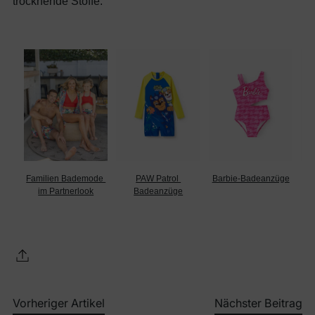
trocknende Stoffe.
Familien Bademode 
PAW Patrol 
Barbie-Badeanzüge
K
im Partnerlook
Badeanzüge
Vorheriger Artikel
Nächster Beitrag