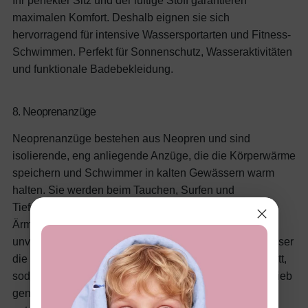
Ihr perfekter Sitz und der luftige Stoff garantieren
maximalen Komfort. Deshalb eignen sie sich
hervorragend für intensive Wassersportarten und Fitness-
Schwimmen.
Perfekt für Sonnenschutz, Wasseraktivitäten
und funktionale Badebekleidung.
8. Neoprenanzüge
Neoprenanzüge bestehen aus Neopren und sind
isolierende, eng anliegende Anzüge, die die Körperwärme
speichern und Schwimmer in kalten Gewässern warm
halten. Sie werden beim Tauchen, Surfen und
Tiefseeschwimmen in voller Länge oder mit kurzen
Ärmeln eingesetzt. Für Kaltwasseraktivitäten
unverzichtbar – je dicker der Neoprenanzug, desto besser
die Isolierung. Ihr enger Sitz reduziert den Wassereintritt,
sodass Sportler ihre Körpertemperatur halten und Auftrieb
genießen können.
Am besten für Surfen und Tauchen