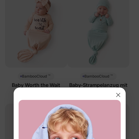
™
™
BambooCloud
BambooCloud
Baby Worth the Wait
Baby-Strampelanzug mit
Knotenkleid
Knoten
$19.99
$19.99