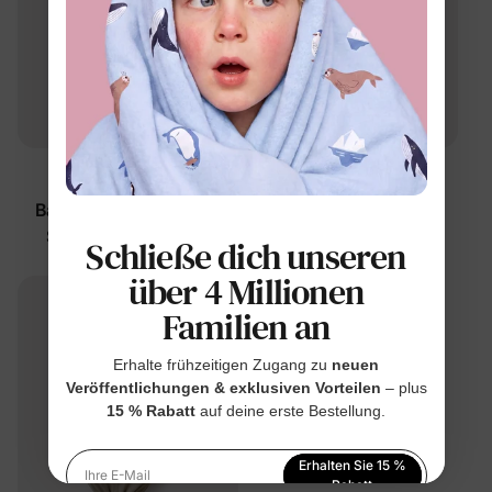
Schlaf
Schlaf
Baby-Schlafanzug mit
Baby-Schlafanzug
Stirnband Aprikose
Hellblau
Schließe dich unseren
$37.99
$29.99
über 4 Millionen
Familien an
Erhalte frühzeitigen Zugang zu
neuen
Veröffentlichungen & exklusiven Vorteilen
– plus
15 % Rabatt
auf deine erste Bestellung.
Erhalten Sie 15 %
Ihre E-Mail
Rabatt