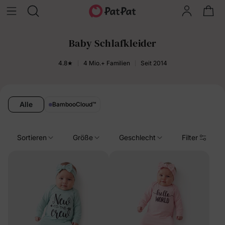
Baby Schlafkleider
4.8★
4 Mio.+ Familien
Seit 2014
Alle
BambooCloud
™
Sortieren
Größe
Geschlecht
Filter