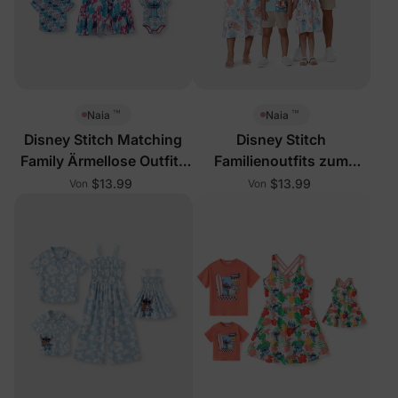
™
™
Naia
Naia
Disney Stitch Matching
Disney Stitch
Family Ärmellose Outfits
Familienoutfits zum
Mehrfarbig
Kombinieren in
$13.99
$13.99
Von
Von
Mehrfarbig