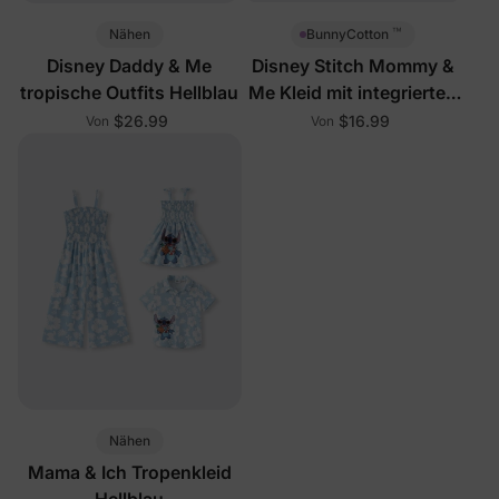
™
Nähen
BunnyCotton
Disney Daddy & Me
Disney Stitch Mommy &
tropische Outfits Hellblau
Me Kleid mit integrierten
Shorts
$26.99
$16.99
Von
Von
Nähen
Mama & Ich Tropenkleid
Hellblau