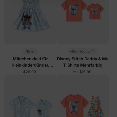
Indem Sie sich anmelden, stimmen Sie unserer
Datenschutzerklärung
zu
™
Nähen
BunnyCotton
Mädchenkleid für
Disney Stitch Daddy & Me
Kleinkinder/Kinder,
T-Shirts Mehrfarbig
tropisch, hellblau
$26.99
$16.99
Von