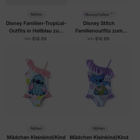
™
Nähen
BunnyCotton
Disney Familien-Tropical-
Disney Stitch
Outfits in Hellblau zum
Familienoutfits zum
Kombinieren
Kombinieren mit
$18.99
$16.99
Von
Von
integrierten Shorts &
Nähen
Nähen
Mädchen Kleinkind/Kind
Mädchen Kleinkind/Kind