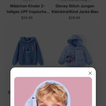
Mädchen Kinder 2-
Disney Stitch Jungen
teiliges UPF tropisches
Kleinkind/Kind Jacke Blau
Badeanzug-Set Lila
$26.99
$29.99
™
™
ThermoUmarmung
ThermoUmarmung
Disney Stitch Jungen
Disney Stitch Mädchen
Sweatshirt Blau
Kleinkind/Kind
Steppjacken Blau
$24.99
$59.99