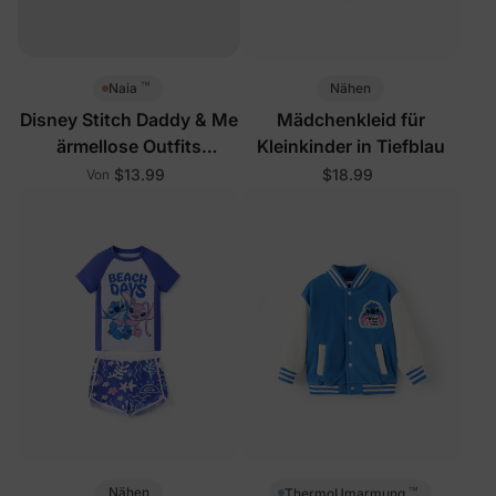
™
Nähen
Naia
Disney Stitch Daddy & Me
Mädchenkleid für
ärmellose Outfits
Kleinkinder in Tiefblau
Mehrfarbig
$13.99
$18.99
Von
™
Nähen
ThermoUmarmung