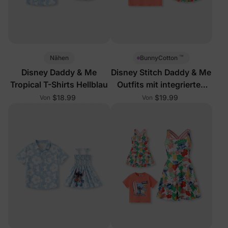
™
Nähen
BunnyCotton
Disney Daddy & Me
Disney Stitch Daddy & Me
Tropical T-Shirts Hellblau
Outfits mit integrierten
Shorts
$18.99
$19.99
Von
Von