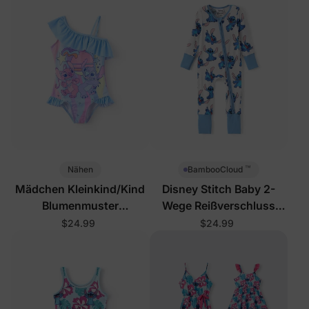
™
Nähen
BambooCloud
Mädchen Kleinkind/Kind
Disney Stitch Baby 2-
Blumenmuster
Wege Reißverschluss
Badeanzüge Blau
Strampler Blau
$24.99
$24.99