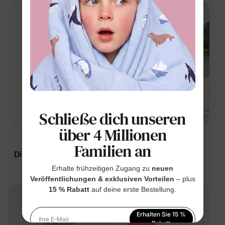
Schließe dich unseren
über 4 Millionen
™
™
Naia
BunnyCotton
Familien an
Disney Stitch Mädchen
Disney Stitch
Kleinkind/Kind
Mädchenkleid für
Erhalte frühzeitigen Zugang zu
neuen
Ärmelloses Kleid
Kleinkinder/Kinder,
Veröffentlichungen & exklusiven Vorteilen
– plus
$20.99
$19.99
15 % Rabatt
auf deine erste Bestellung.
Mehrfarbig
mehrfarbig
Erhalten Sie 15 %
Ihre E-Mail
Rabatt