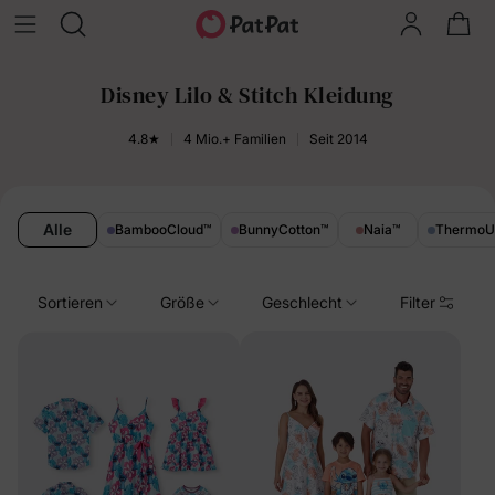
Disney Lilo & Stitch Kleidung
4.8★
4 Mio.+ Familien
Seit 2014
Alle
BambooCloud
™
BunnyCotton
™
Naia
™
Thermo
Sortieren
Größe
Geschlecht
Filter