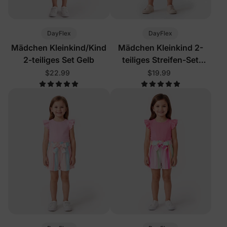
DayFlex
DayFlex
Mädchen Kleinkind/Kind
Mädchen Kleinkind 2-
2-teiliges Set Gelb
teiliges Streifen-Set
Helllila
$22.99
$19.99