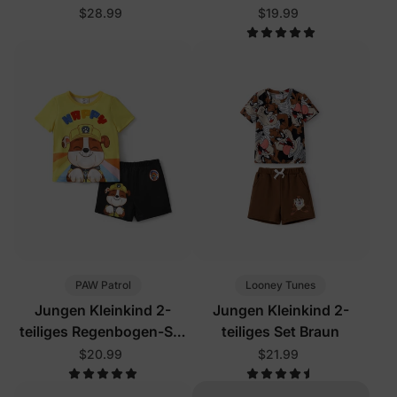
Lila
$28.99
$19.99
PAW Patrol
Looney Tunes
Jungen Kleinkind 2-
Jungen Kleinkind 2-
teiliges Regenbogen-Set
teiliges Set Braun
Gelb
$20.99
$21.99