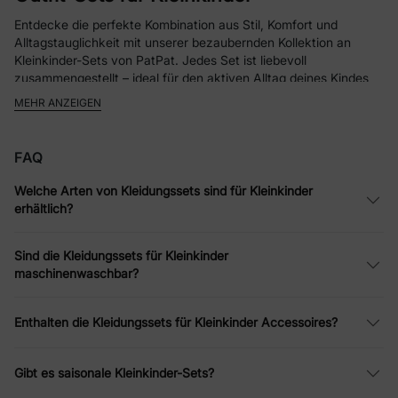
Entdecke die perfekte Kombination aus Stil, Komfort und
Alltagstauglichkeit mit unserer bezaubernden Kollektion an
Kleinkinder-Sets von PatPat. Jedes Set ist liebevoll
zusammengestellt – ideal für den aktiven Alltag deines Kindes
und perfekt abgestimmt für ein stressfreies Anziehen.
MEHR ANZEIGEN
Was macht unsere Kleinkinder-Sets so besonders?
Unsere Sets bringen nicht nur Freude in den Alltag der
FAQ
Kleinsten, sondern auch Erleichterung für Eltern. Niedliche
Charakter-Designs mit tierischen Motiven und fröhlich bunten
Welche Arten von Kleidungssets sind für Kleinkinder
Prints fangen den spielerischen Charme der Kindheit ein.
erhältlich?
Hergestellt aus weichen, atmungsaktiven Materialien, bieten sie
den ganzen Tag über höchsten Tragekomfort – beim Spielen,
Toben oder Ausruhen. Jedes Set besteht aus perfekt
Sind die Kleidungssets für Kleinkinder
aufeinander abgestimmten Teilen – ideal für Eltern, die morgens
maschinenwaschbar?
schnell und stilvoll kombinieren möchten. Ob für den Spielplatz,
den Familienbesuch oder ein festliches Event – bei uns findest
Enthalten die Kleidungssets für Kleinkinder Accessoires?
du für jeden Anlass das passende Set.
Unsere Auswahl an Kleinkinder-Sets
Gibt es saisonale Kleinkinder-Sets?
Entdecke eine große Vielfalt an Sets, die auf verschiedene
Bedürfnisse abgestimmt sind: