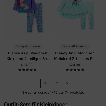
Disney-Prinzessin
Disney-Prinzessin
Disney Ariel Mädchen
Disney Ariel Mädchen
Kleinkind 2-teiliges Set
Kleinkind 2-teiliges Set
Lila
Blau Grün
$24.99
$24.99
1
2
Sie sehen gerade 1-42 von 74 produkte
Outfit-Sets für Kleinkinder