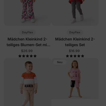
DayFlex
DayFlex
Mädchen Kleinkind 2-
Mädchen Kleinkind 2-
teiliges Blumen-Set mit
teiliges Set
Farbblock
$26.99
$16.99
Neu