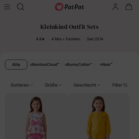
Kleinkind Outfit Sets
4.8★
4 Mio.+ Familien
Seit 2014
Alle
BambooCloud
™
BunnyCotton
™
Naia
™
Sortieren
Größe
Geschlecht
Filter