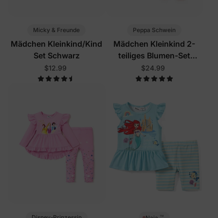
Micky & Freunde
Peppa Schwein
Mädchen Kleinkind/Kind
Mädchen Kleinkind 2-
Set Schwarz
teiliges Blumen-Set
Creme
$12.99
$24.99
™
Disney-Prinzessin
Naia