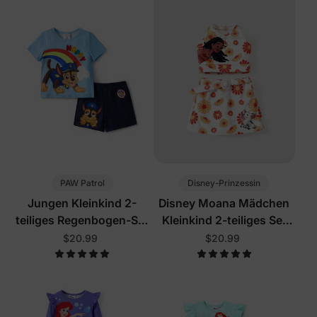
PAW Patrol
Disney-Prinzessin
Jungen Kleinkind 2-
Disney Moana Mädchen
teiliges Regenbogen-Set
Kleinkind 2-teiliges Set
Blau
Weiß
$20.99
$20.99