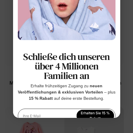
Schließe dich unseren
über 4 Millionen
Familien an
Peppa Schwein
Disney-Prinzessin
Mädchen Kleinkind 2-
Disney Moana Mädchen
Erhalte frühzeitigen Zugang zu
neuen
teiliges ärmelloses
Kleinkind 2-teiliges
Veröffentlichungen & exklusiven Vorteilen
– plus
Schmetterlingsset Lila
Baumwoll-Ärmelloses Set
$19.99
$22.99
15 % Rabatt
auf deine erste Bestellung.
Orange
Erhalten Sie 15 %
Ihre E-Mail
Rabatt
Indem Sie sich anmelden, stimmen Sie unserer