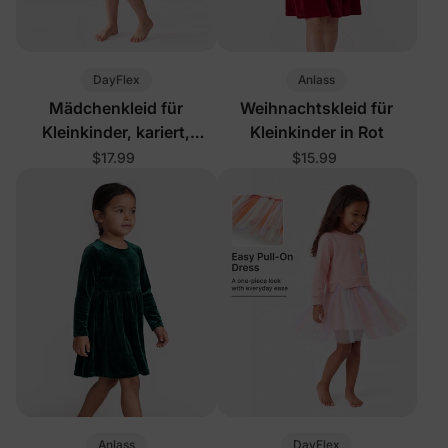
DayFlex
Anlass
Mädchenkleid für
Weihnachtskleid für
Kleinkinder, kariert,
Kleinkinder in Rot
schwarz
$17.99
$15.99
Anlass
DayFlex