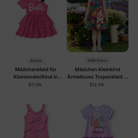
Barbie
PAW Patrol
Mädchenkleid für
Mädchen Kleinkind
Kleinkinder/Kind in
Ärmelloses Tropenkleid in
Rosarot
Knallpink
$17.99
$12.99