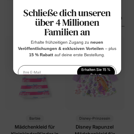
Schließe dich unseren
PAW Patrol
Disney-Prinzessin
Mädchenkleid für
Disney Moana Mädchen
über 4 Millionen
Kleinkinder mit
Kleinkind/Kind 2-teiliges
Familien an
Blumenmuster in
Kleid-Set
$23.99
$24.99
Knallpink
Erhalte frühzeitigen Zugang zu
neuen
Veröffentlichungen & exklusiven Vorteilen
– plus
15 % Rabatt
auf deine erste Bestellung.
Erhalten Sie 15 %
Ihre E-Mail
Rabatt
Indem Sie sich anmelden, stimmen Sie unserer
Datenschutzerklärung
zu
Barbie
Disney-Prinzessin
Mädchenkleid für
Disney Rapunzel
Kleinkinder/Kinder in
Mädchenkleid für