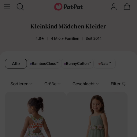
Kleinkind Mädchen Kleider
4.8★
4 Mio.+ Familien
Seit 2014
Alle
BambooCloud
™
BunnyCotton
™
Naia
™
Sortieren
Größe
Geschlecht
Filter