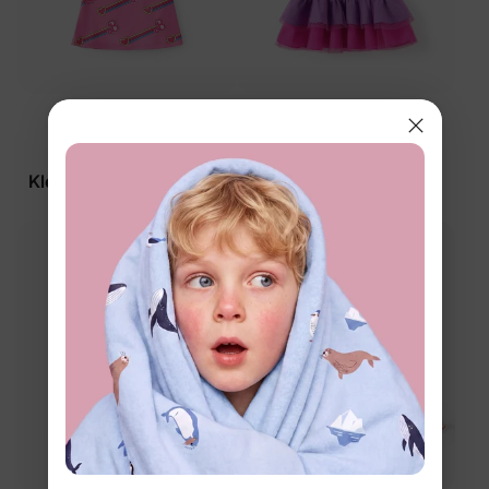
Barbie
PAW Patrol
Mädchenkleid für
Mädchenkleid für
Kleinkinder/Kind in Pink
Kleinkinder in Lila
$12.99
$24.99
Bestseller