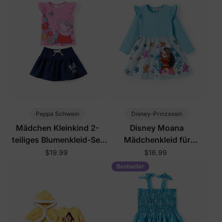
Peppa Schwein
Disney-Prinzessin
Mädchen Kleinkind 2-
Disney Moana
teiliges Blumenkleid-Set
Mädchenkleid für
Rosa
Kleinkinder in Türkis
$19.99
$16.99
Bestseller