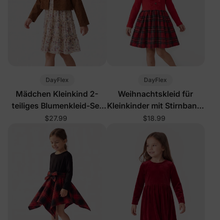
DayFlex
DayFlex
Mädchen Kleinkind 2-
Weihnachtskleid für
teiliges Blumenkleid-Set
Kleinkinder mit Stirnband,
Khaki
Rot
$27.99
$18.99