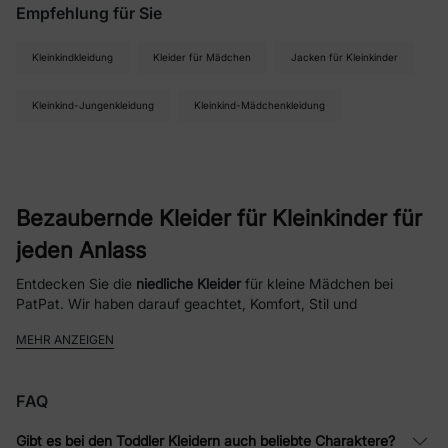
Empfehlung für Sie
Kleinkindkleidung
Kleider für Mädchen
Jacken für Kleinkinder
Kleinkind-Jungenkleidung
Kleinkind-Mädchenkleidung
Bezaubernde Kleider für Kleinkinder für
jeden Anlass
Entdecken Sie die
niedliche Kleider
für kleine Mädchen bei
PatPat. Wir haben darauf geachtet, Komfort, Stil und
erschwingliche Preise zu vereinen, damit Ihre Kleine immer gut
MEHR ANZEIGEN
aussieht und sich wohlfühlt. Mit einer Vielzahl verspielter
Designs und motivbasierter Kleider werden Sie garantiert ein
Kleid finden, das sie immer wieder gerne trägt!
FAQ
Warum unsere Kleider für Kleinkind-
Gibt es bei den Toddler Kleidern auch beliebte Charaktere?