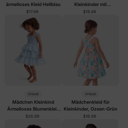
ärmelloses Kleid Hellblau
Kleinkinder mit
Blumenmuster,
$17.99
$19.99
mehrfarbig
Urlaub
Urlaub
Mädchen Kleinkind
Mädchenkleid für
Ärmelloses Blumenkleid
Kleinkinder, Ozean-Grün
Blau
$26.99
$16.99