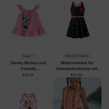
™
Micky & Freunde
Naia
Disney Mickey und
Mädchenkleid für
Freunde
Kleinkinder/Kinder mit
Baby-/Kleinkindkleid Rosa
integrierten Shorts und
$19.99
$20.99
Taschen