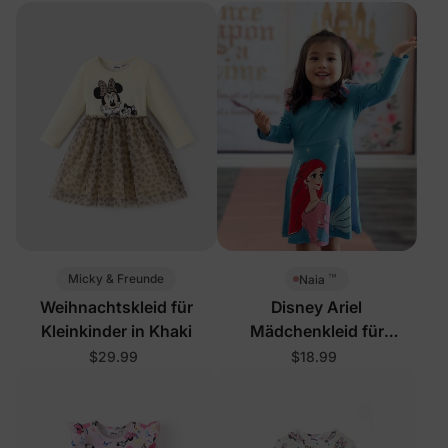
mehreren Farben
™
Micky & Freunde
Naia
Weihnachtskleid für
Disney Ariel
Kleinkinder in Khaki
Mädchenkleid für
Kleinkinder in Blau
$29.99
$18.99