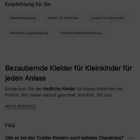
Empfehlung für Sie
Kleinkindkleidung
Kleider für Mädchen
Jacken für Kleinkinder
Kleinkind-Jungenkleidung
Kleinkind-Mädchenkleidung
Bezaubernde Kleider für Kleinkinder für
jeden Anlass
Entdecken Sie die
niedliche Kleider
für kleine Mädchen bei
PatPat. Wir haben darauf geachtet, Komfort, Stil und
erschwingliche Preise zu vereinen, damit Ihre Kleine immer gut
MEHR ANZEIGEN
aussieht und sich wohlfühlt. Mit einer Vielzahl verspielter
Designs und motivbasierter Kleider werden Sie garantiert ein
Kleid finden, das sie immer wieder gerne trägt!
FAQ
Warum unsere Kleider für Kleinkind-
Gibt es bei den Toddler Kleidern auch beliebte Charaktere?