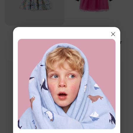
™
PAW Patrol
BunnyCotton
Mädchenkleid für
Barbie Mädchenkleid für
Kleinkinder mit
Kleinkinder in Rosarot
Blumenmuster, Weiß
$15.99
$18.99