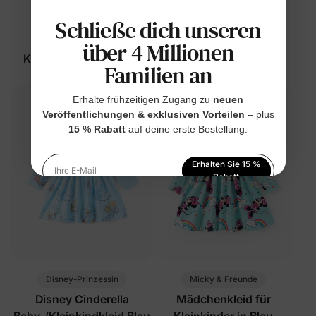
Schließe dich unseren
™
Micky & Freunde
Naia
Mädchenkleid für
Disney Cinderella
über 4 Millionen
Kleinkinder mit Polka-
Mädchenkleid für
Familien an
Dots in Pink
Kleinkinder Grau
$13.99
$24.99
Erhalte frühzeitigen Zugang zu
neuen
Veröffentlichungen & exklusiven Vorteilen
– plus
15 % Rabatt
auf deine erste Bestellung.
Erhalten Sie 15 %
Ihre E-Mail
Rabatt
Indem Sie sich anmelden, stimmen Sie unserer
Datenschutzerklärung
zu
Disney-Prinzessin
Micky & Freunde
Disney Cinderella
Mädchenkleid für
Baby-/Kleinkindkleid Blau
Kleinkinder in Blau