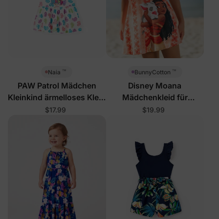
™
™
Naia
BunnyCotton
PAW Patrol Mädchen
Disney Moana
Kleinkind ärmelloses Kleid
Mädchenkleid für
Mehrfarbig
Kleinkinder/Kinder,
$17.99
$19.99
Orange