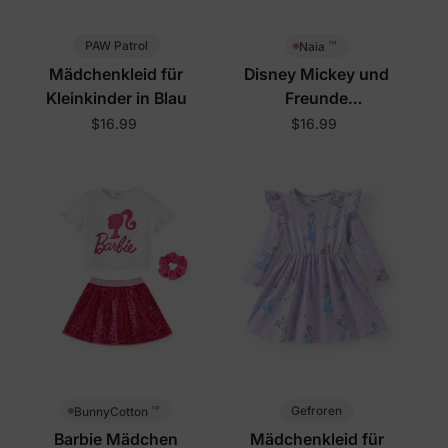
™
PAW Patrol
Naia
Mädchenkleid für
Disney Mickey und
Kleinkinder in Blau
Freunde
Baby-/Kleinkindkleid Weiß
$16.99
$16.99
™
Gefroren
BunnyCotton
Barbie Mädchen
Mädchenkleid für