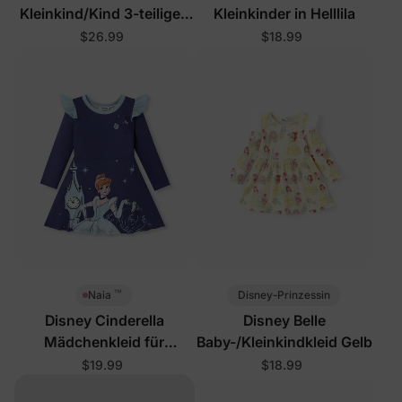
Kleinkind/Kind 3-teiliges
Kleinkinder in Helllila
Kleid-Set mit Haarband
$26.99
$18.99
Hot
™
Disney-Prinzessin
Naia
Disney Cinderella
Disney Belle
Mädchenkleid für
Baby-/Kleinkindkleid Gelb
Kleinkinder in Lila
$19.99
$18.99