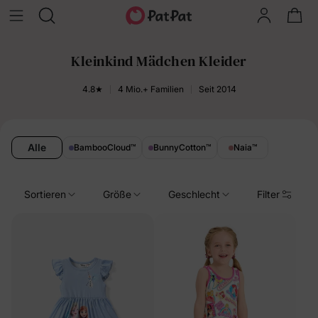
Kleinkind Mädchen Kleider
4.8★
4 Mio.+ Familien
Seit 2014
Alle
BambooCloud
™
BunnyCotton
™
Naia
™
Sortieren
Größe
Geschlecht
Filter