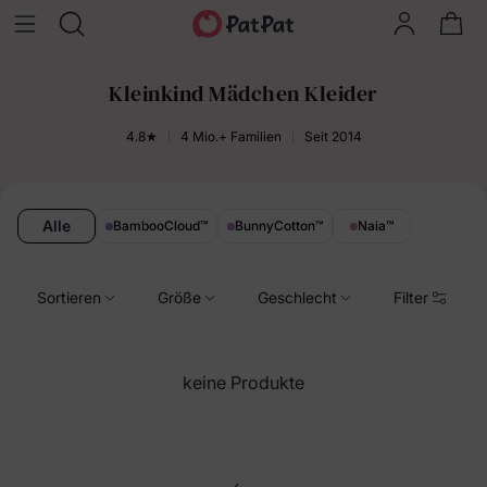
Kleinkind Mädchen Kleider
4.8★
4 Mio.+ Familien
Seit 2014
Alle
BambooCloud
™
BunnyCotton
™
Naia
™
Sortieren
Größe
Geschlecht
Filter
keine Produkte