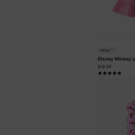
™
Naia
Disney Mickey 
Baby-/Kleinkind
$19.99