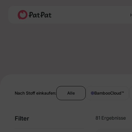
H
Nach Stoff einkaufen:
Alle
BambooCloud
™
Filter
81 Ergebnisse