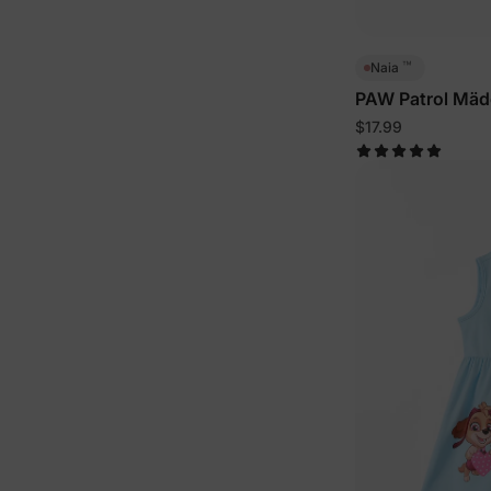
™
Naia
PAW Patrol Mäd
ärmelloses Klei
$17.99