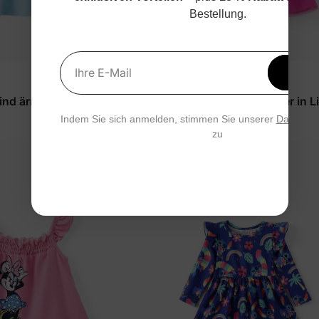
Bestellung.
Erhal
Ihre E-Mail
15 % 
PAW Patrol
nd ärmelloses Kleid
Mädchenkleid für Kleinkinder in Li
Indem Sie sich anmelden, stimmen Sie unserer
Datensch
$24.99
zu