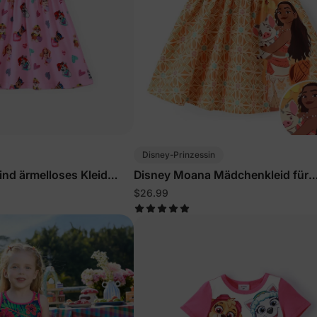
Disney-Prinzessin
nd ärmelloses Kleid
Disney Moana Mädchenkleid für
Kleinkinder Orange
$26.99