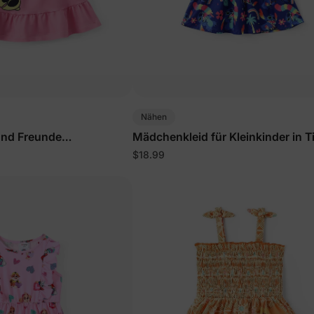
Nähen
und Freunde
Mädchenkleid für Kleinkinder in T
kleid Rosa
$18.99