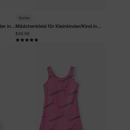
Barbie
er in
Mädchenkleid für Kleinkinder/Kind in
Rosarot
$36.99
eren
n
ichungen &
ine erste