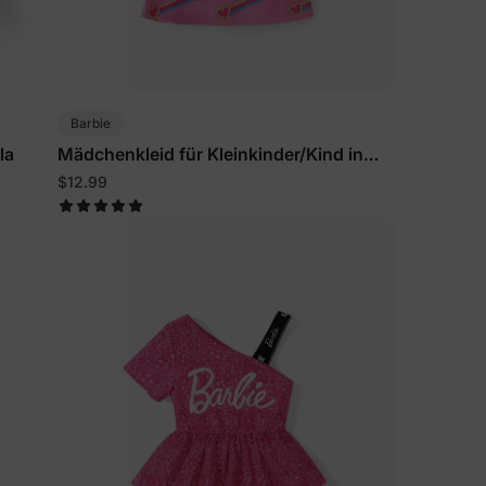
ten Sie
Rabatt
Barbie
la
Mädchenkleid für Kleinkinder/Kind in
Pink
utzerklärung
$12.99