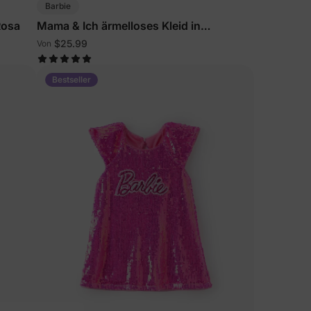
Barbie
Rosa
Mama & Ich ärmelloses Kleid in
leuchtendem Pink
$25.99
Von
Bestseller