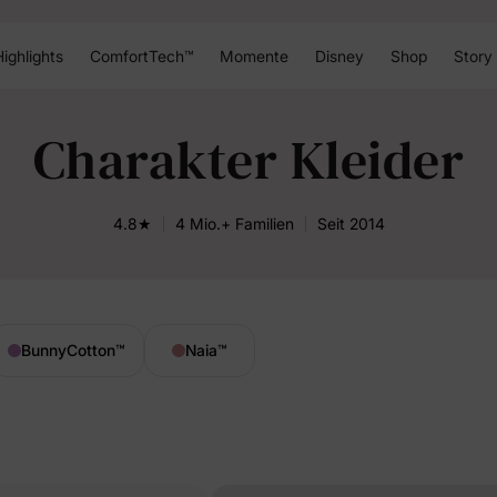
ighlights
ComfortTech™
Momente
Disney
Shop
Story
Charakter Kleider
4.8★
4 Mio.+ Familien
Seit 2014
BunnyCotton
™
Naia
™