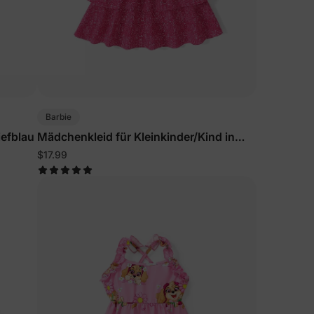
Barbie
iefblau
Mädchenkleid für Kleinkinder/Kind in
Rosarot
$17.99