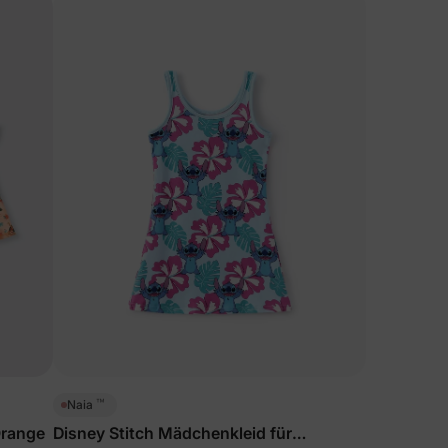
™
Naia
Orange
Disney Stitch Mädchenkleid für