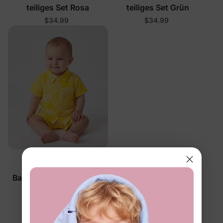
teiliges Set Rosa
teiliges Set Grün
$34.99
$34.99
DayFlex
Baby Ananas Shirt- und
Shorts-Set Gelb
$21.99