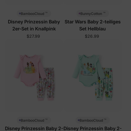
™
™
BambooCloud
BunnyCotton
Disney Prinzessin Baby
Star Wars Baby 2-teiliges
2er-Set in Knallpink
Set Hellblau
$27.99
$26.99
™
™
BambooCloud
BambooCloud
Disney Prinzessin Baby 2-
Disney Prinzessin Baby 2-