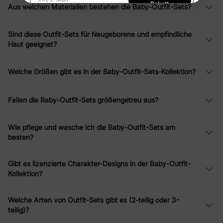
Ihre E-Mail
Rabatt
Aus welchen Materialien bestehen die Baby-Outfit-Sets?
Entdecken Sie unsere neuesten Artikel und genießen Sie
unschlagbare Preise, hochwertige Materialien und ein
Indem Sie sich anmelden, stimmen Sie unserer
angenehmes Einkaufserlebnis. Shoppen Sie jetzt und kleiden Sie
Datenschutzerklärung
zu
Sind diese Outfit-Sets für Neugeborene und empfindliche
Ihr Baby in trendige, erschwingliche Mode, die auffällt!
Haut geeignet?
Welche Größen gibt es in der Baby-Outfit-Sets-Kollektion?
Fallen die Baby-Outfit-Sets größengetreu aus?
Wie pflege und wasche ich die Baby-Outfit-Sets am
besten?
Gibt es lizenzierte Charakter-Designs in der Baby-Outfit-
Kollektion?
Welche Arten von Outfit-Sets gibt es (2-teilig oder 3-
teilig)?