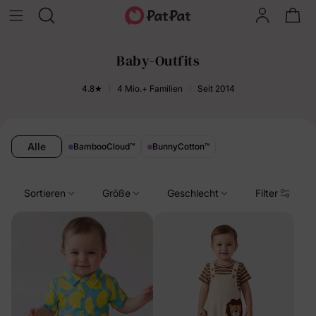
Baby-Outfits
4.8★
4 Mio.+ Familien
Seit 2014
Alle
BambooCloud
™
BunnyCotton
™
Sortieren
Größe
Geschlecht
Filter