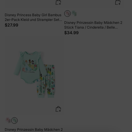
Disney Princess Baby Girl Bambus
2er-Pack Kleid und Strampler Set
Disney Prinzessin Baby Mädchen 2
Hot Pink
$27.99
Stück Tiana / Cinderella / Belle
Bambus Rüschen Ärmel Top und
$34.99
Leggings Set rosa
Disney Prinzessin Baby Mädchen 2