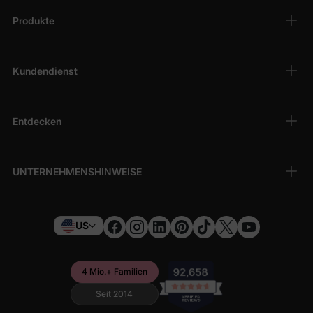
Warum PatPat für Baby Mädchen Herbst
Produkte
Outfits wählen?
PatPat verpflichtet sich, hochwertige, modische und
erschwingliche Kleidung anzubieten. Unsere Baby Mädchen
Kundendienst
Herbst Outfits bestehen aus weichen, langlebigen Materialien,
die für empfindliche Haut geeignet sind, und sorgen dafür, dass
Ihre Kleine den ganzen Tag über bequem und stilvoll bleibt.
Entdecken
UNTERNEHMENSHINWEISE
US
4 Mio.+ Familien
Seit 2014