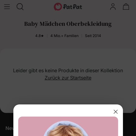
Baby Mädchen Oberbekleidung
4.8★
4 Mio.+ Familien
Seit 2014
Leider gibt es keine Produkte in dieser Kollektion
Zurück zur Startseite
Newsletter