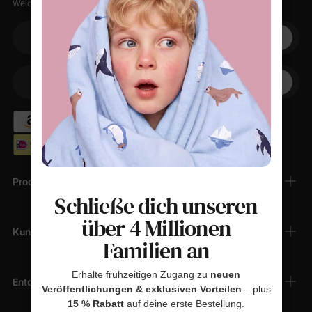
Weiche Sachen, kleine Rabatte, null Spam.
Ihre E-Mail
+1
Ihr Telefon
Produkte
Schließe dich unseren
über 4 Millionen
Kundendienst
Familien an
Erhalte frühzeitigen Zugang zu
neuen
Entdecken
Veröffentlichungen & exklusiven Vorteilen
– plus
15 % Rabatt
auf deine erste Bestellung.