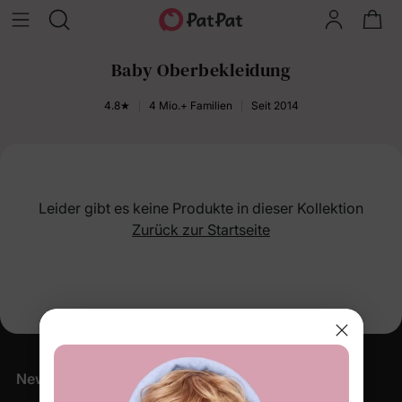
Baby Oberbekleidung
4.8★
4 Mio.+ Familien
Seit 2014
Leider gibt es keine Produkte in dieser Kollektion
Zurück zur Startseite
Newsletter