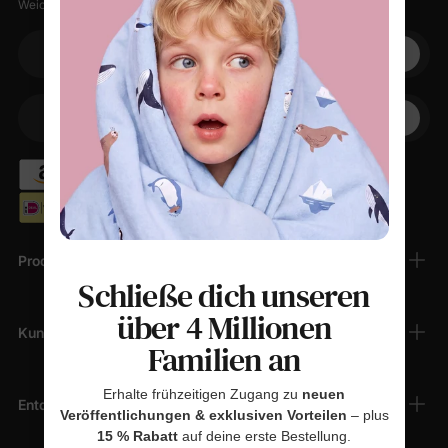
Weiche Sachen, kleine Rabatte, null Spam.
Ihre E-Mail
+1
Ihr Telefon
Produkte
Schließe dich unseren
über 4 Millionen
Kundendienst
Familien an
Erhalte frühzeitigen Zugang zu
neuen
Entdecken
Veröffentlichungen & exklusiven Vorteilen
– plus
15 % Rabatt
auf deine erste Bestellung.