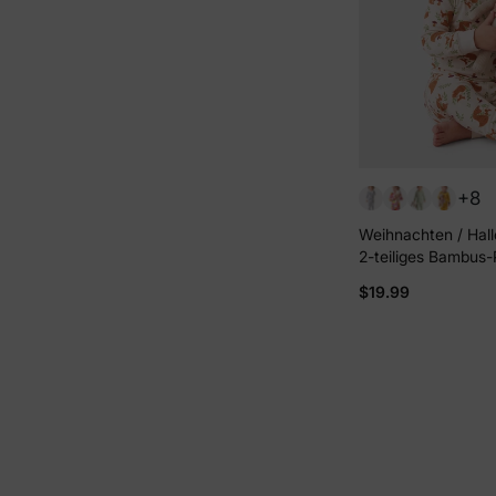
+8
Weihnachten / Hal
2-teiliges Bambus
kindlichem Druck f
$19.99
Kleinkind (eng anl