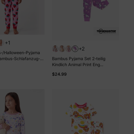
+1
+2
-/Halloween-Pyjama
 Bambus-Schlafanzug-
Bambus Pyjama Set 2-teilig
dlichem Print für
Kindlich Animal Print Eng
r / Mädchen (eng
anliegendes Pyjama-Set für
$24.99
Rot
Baby/Kleinkind lila