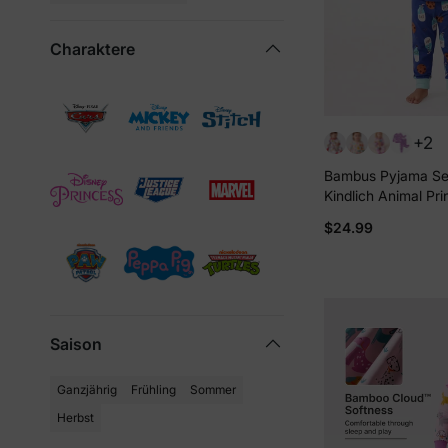
Charaktere
+2
Bambus Pyjama Set 
Kindlich Animal Pri
anliegendes Pyjama
$24.99
Baby/Kleinkind bla
Saison
Ganzjährig
Frühling
Sommer
Herbst