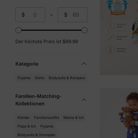
$
–
$
Von
An
Der höchste Preis ist $69.99
Kategorie
Pyjama
Skirts
Bodysuits & Rompers
Familien-Matching-
Kollektionen
Kleider
Familienoutfits
Mama & Ich
Papa & Ich
Pyjama
Bodysuits & Strampler