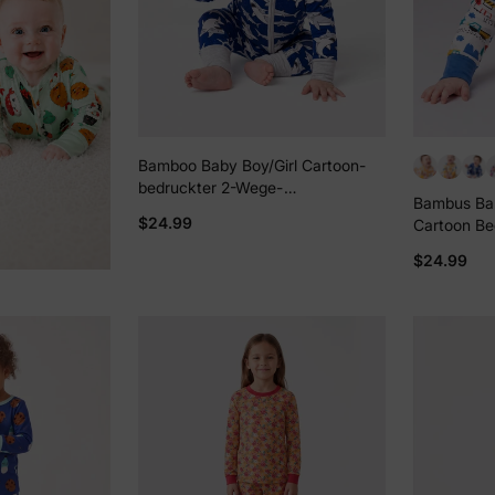
Bamboo Baby Boy/Girl Cartoon-
bedruckter 2-Wege-
Bambus Ba
Reißverschluss-Strampler Anti-
$24.99
Cartoon Be
Rutsch Langarm-Footie Tiefblau
Reißverschl
$24.99
Rutsch Lan