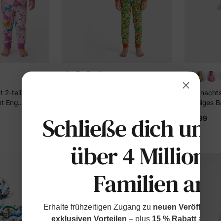
+1
2-teilig
Weihnachts-/Halloween-Pyjama
Weihnachts
nt Eng
2-teiliges Bambus-Schlafanzug-
2-teiliges
-Set für
Set mit kindlichem Print für
Set mit kin
Schließe dich uns
$19.99
$19.99
hsie
Kleinkinder / Mädchen (eng
Kleinkinde
anliegend) Grün
anliegend)
über 4 Millione
Familien an
Erhalte frühzeitigen Zugang zu
neuen Veröffentl
exklusiven Vorteilen
– plus
15 % Rabatt
auf de