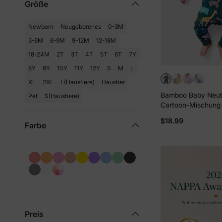
Größe
Newborn
Neugeborenes
0-3M
3-6M
6-9M
9-12M
12-18M
18-24M
2T
3T
4T
5T
6T
7Y
8Y
9Y
10Y
11Y
12Y
S
M
L
XL
2XL
L(Haustiere)
Haustier
Bamboo Baby Neutr
Pet
S(Haustiere)
Cartoon-Mischung
anliegender Reißve
$18.99
Farbe
Fußloser Schlafan
Preis