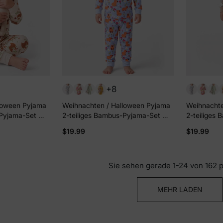
+8
loween Pyjama
Weihnachten / Halloween Pyjama
Weihnachte
-Pyjama-Set mit
2-teiliges Bambus-Pyjama-Set mit
2-teiliges
ür Baby /
kindlichem Druck für Baby /
kindlichem 
$19.99
$19.99
iegend) Aprikose
Kleinkind (eng anliegend) blau
Kleinkind (
Sie sehen gerade 1-24 von 162 
MEHR LADEN