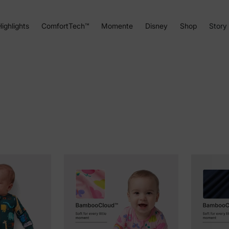
ighlights
ComfortTech™
Momente
Disney
Shop
Story