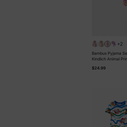
+2
Bambus Pyjama Set 
Kindlich Animal Pri
anliegendes Pyjama
$24.99
Baby/Kleinkind Fuc