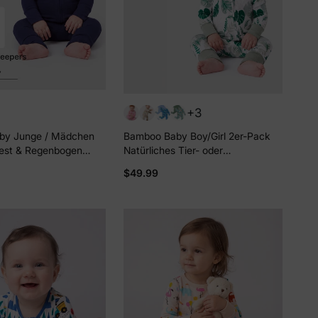
+3
by Junge / Mädchen
Bamboo Baby Boy/Girl 2er-Pack
est & Regenbogen
Natürliches Tier- oder
-Wege-Reißverschluss
Pflanzenmotiv Langarm-Strampler
$49.99
Anti-Rutsch
mit 2-Wege-Reißverschluss und
ball grün
Anti-Rutsch-Füßchen Grün