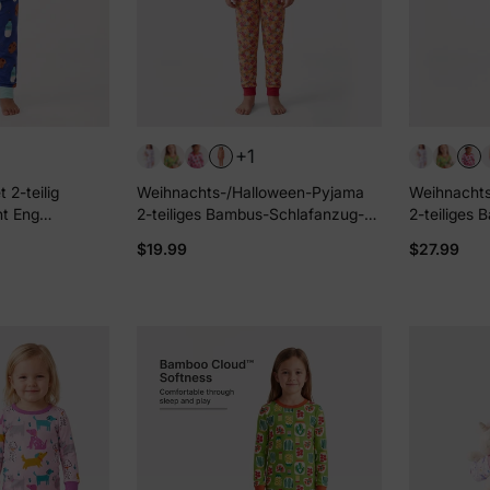
+1
2-teilig
Weihnachts-/Halloween-Pyjama
Weihnachts
nt Eng
2-teiliges Bambus-Schlafanzug-
2-teiliges
-Set für
Set mit kindlichem Print für
Set mit kin
$19.99
$27.99
u
Kleinkinder / Mädchen (Eng
Kleinkinde
anliegend) Orange
anliegend) 