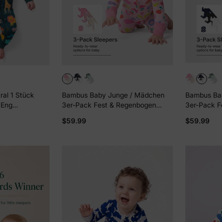
al 1 Stück
Bambus Baby Junge / Mädchen
Bambus Ba
 Eng
3er-Pack Fest & Regenbogen
3er-Pack F
rschluss
Bedruckt 2-Wege-Reißverschluss
Bedruckt 2
$59.99
$59.99
zug Dunkelgrün
Strampler Anti-Rutsch
Strampler 
Langarmfußball rosa
Langarmfuß