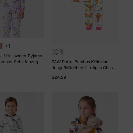
+1
- / Halloween-Pyjama
 Bambus-Schlafanzug-
PAW Patrol Bambus Kleinkind
dlichem Print für
Junge/Mädchen 2-teiliges Chase
eren
r / Mädchen (eng
Marshall Rubble/Skye eng
$24.99
 Rosa
anliegendes Pyjama-Set rosa
n
ichungen &
ine erste