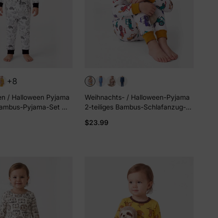
ten Sie
Rabatt
+8
utzerklärung
n / Halloween Pyjama
Weihnachts- / Halloween-Pyjama
 Bambus-Pyjama-Set mit
2-teiliges Bambus-Schlafanzug-
Druck für Baby /
Set mit verspieltem Print für
$23.99
eng anliegend) schwarz
Kleinkinder / Kinder (Eng
anliegend) Gelb