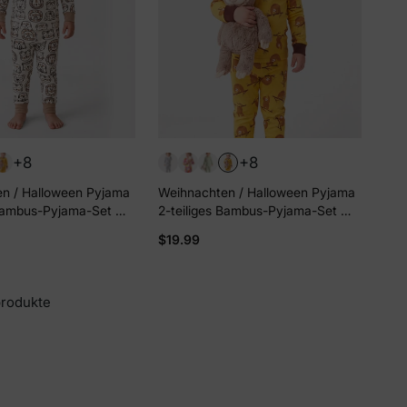
+8
+8
n / Halloween Pyjama
Weihnachten / Halloween Pyjama
 Bambus-Pyjama-Set mit
2-teiliges Bambus-Pyjama-Set mit
Druck für Baby /
kindlichem Druck für Baby /
$19.99
eng anliegend) khaki
Kleinkind (eng anliegend) gelb
produkte