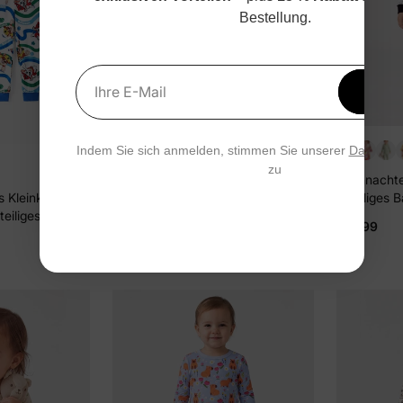
Bestellung.
Erhal
Ihre E-Mail
15 % 
+2
Indem Sie sich anmelden, stimmen Sie unserer
Datensch
zu
Bambus Pyjama Set 2-teilig
Weihnachte
Kindlich Animal Print Eng
2-teiliges
 Kleinkind
anliegendes Pyjama-Set für
kindlichem 
eiliges Chase
$24.99
$19.99
Baby/Kleinkind rot
Kleinkind (
kye eng
anliegendes Pyjama-Set blau