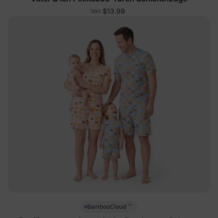
$13.99
Von
™
BambooCloud