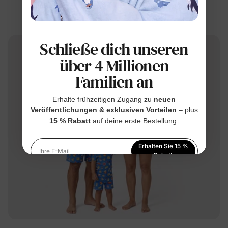
Passende Familien-Pyjamas Blau
$19.99
Von
Schließe dich unseren
über 4 Millionen
Familien an
Erhalte frühzeitigen Zugang zu
neuen
Veröffentlichungen & exklusiven Vorteilen
– plus
15 % Rabatt
auf deine erste Bestellung.
Erhalten Sie 15 %
Ihre E-Mail
Rabatt
Indem Sie sich anmelden, stimmen Sie unserer
Datenschutzerklärung
zu