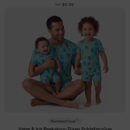
$6.99
Von
™
BambooCloud
Vater & Ich Peekaboo-Türen Schlafanzüge